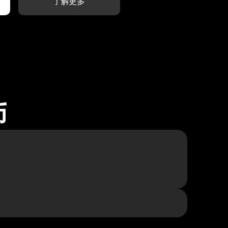
了解更多
币