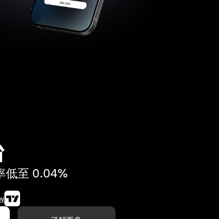
台
至 0.04%
w