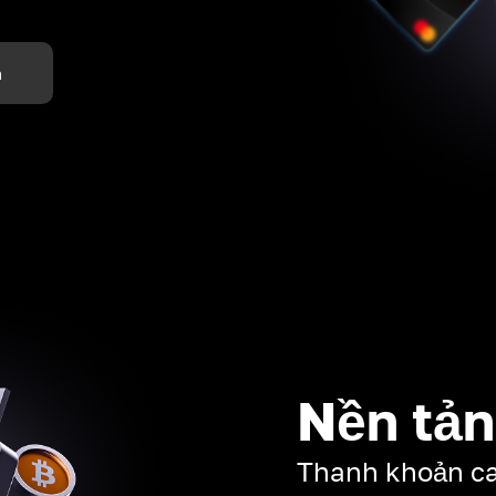
m
Nền tản
Thanh khoản cao