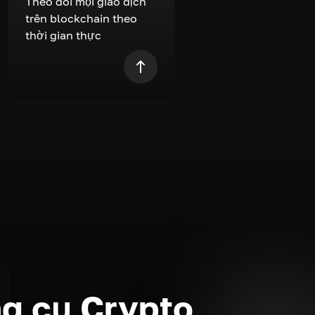
Theo dõi mọi giao dịch
trên blockchain theo
thời gian thực
g cụ Crypto