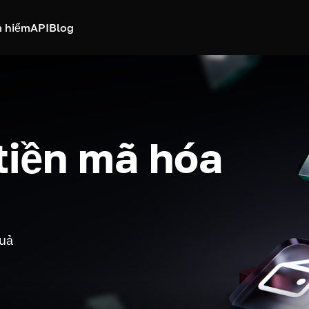
 hiểm
API
Blog
 tiền mã hóa
quả