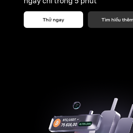
ngay chỉ trong 5 phút
Thử ngay
Tìm hiểu thê