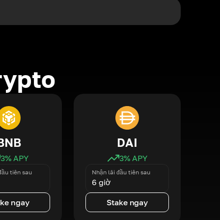
rypto
BNB
DAI
3
% APY
3
% APY
đầu tiên sau
Nhận lãi đầu tiên sau
6 giờ
ake ngay
Stake ngay