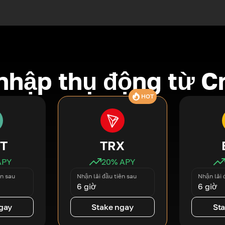
nhập thụ động từ C
HOT
T
TRX
APY
20
% APY
ên sau
Nhận lãi đầu tiên sau
Nhận lãi 
6 giờ
6 giờ
gay
Stake ngay
St