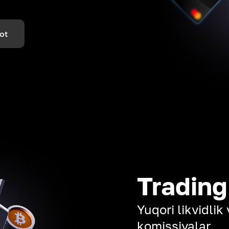
ot
Trading
Yuqori likvidli
komissiyalar