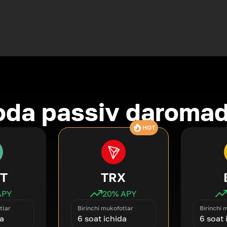
oda passiv daromad
HOT
T
TRX
APY
20
% APY
tlar
Birinchi mukofotlar
Birinchi 
da
6 soat ichida
6 soat 