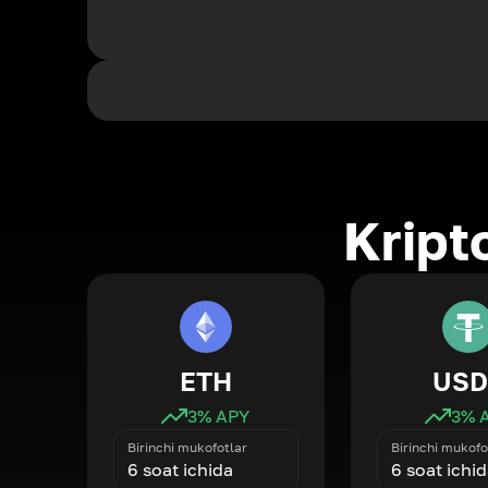
Kript
ETH
USD
3
% APY
3
% 
Birinchi mukofotlar
Birinchi mukofo
6 soat ichida
6 soat ichi