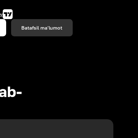
w
Batafsil ma'lumot
lab-