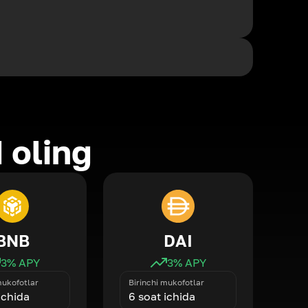
 oling
BNB
DAI
3
% APY
3
% APY
mukofotlar
Birinchi mukofotlar
ichida
6 soat ichida