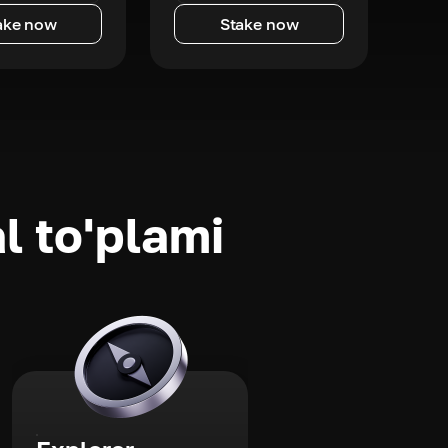
ake now
Stake now
l to'plami