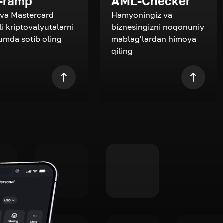
-ramp
AML-Checker
 va Mastercard
Hamyoningiz va
li kriptovalyutalarni
biznesingizni noqonuniy
zumda sotib oling
mablag'lardan himoya
qiling