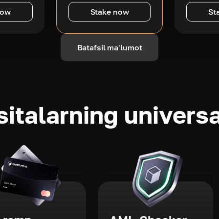
now
Stake now
St
Batafsil ma'lumot
sitalarning universa