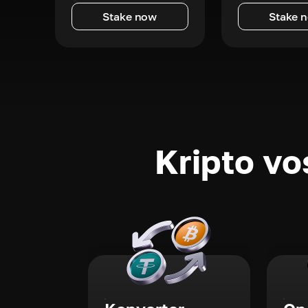
Stake now
Stake 
Kripto vo