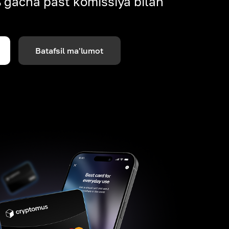
% gacha past komissiya bilan
Batafsil ma'lumot