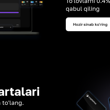
To'lovlarni 0.4
qabul qiling
Hozir sinab ko'ring
artalari
 to'lang.