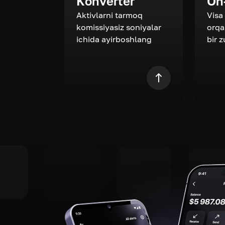
Konverter
On
Aktivlarni tarmoq
Visa
komissiyasiz soniyalar
orqa
ichida ayirboshlang
bir 