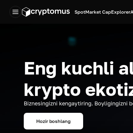
Spot
Market Cap
Explorer
A
Eng kuchli a
krypto ekoti
Biznesingizni kengaytiring. Boyligingizni 
Hozir boshlang