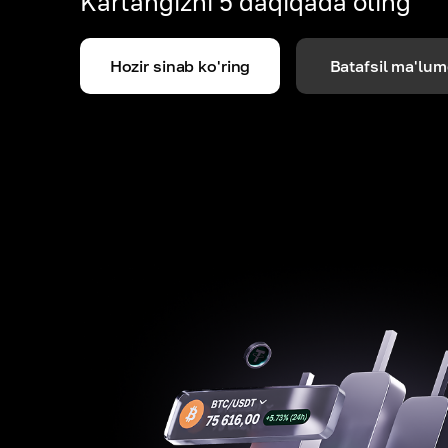
Kartangizni 5 daqiqada oling
Hozir sinab ko'ring
Batafsil ma'lum