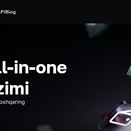
PI
Blog
ll-in-one
zimi
boshqaring