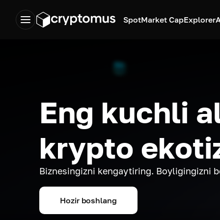
Spot
Market Cap
Explorer
A
Eng kuchli a
krypto ekoti
Biznesingizni kengaytiring. Boyligingizni 
Hozir boshlang