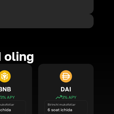
 oling
BNB
DAI
3
% APY
3
% APY
mukofotlar
Birinchi mukofotlar
ichida
6 soat ichida