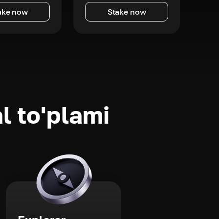
ake now
Stake now
l to'plami