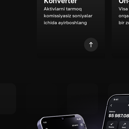
Konverter
On
Aktivlarni tarmoq
Visa
komissiyasiz soniyalar
orqa
ichida ayirboshlang
bir 