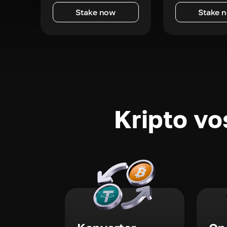
Stake now
Stake 
Kripto vo