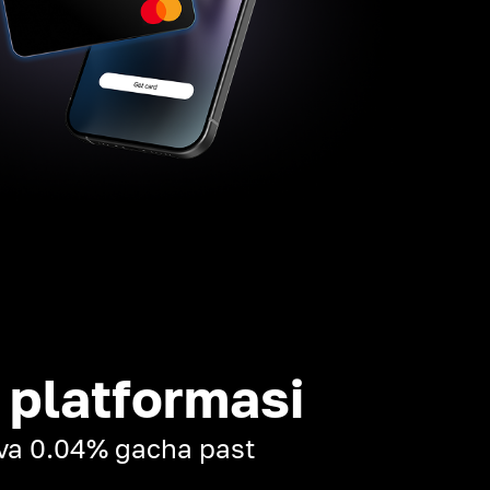
 platformasi
k va 0.04% gacha past