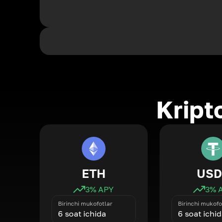
Kript
ETH
USD
3
% APY
3
% 
Birinchi mukofotlar
Birinchi mukofo
6 soat ichida
6 soat ichi