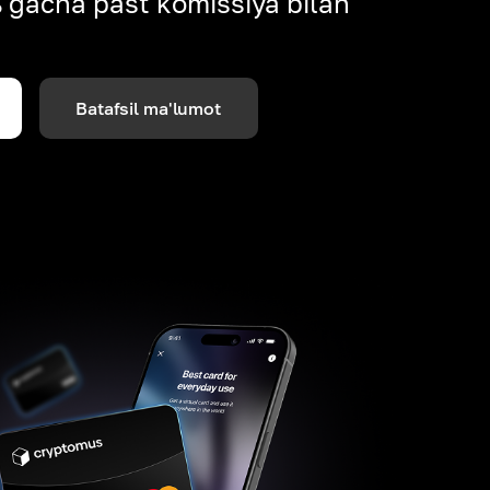
% gacha past komissiya bilan
Batafsil ma'lumot