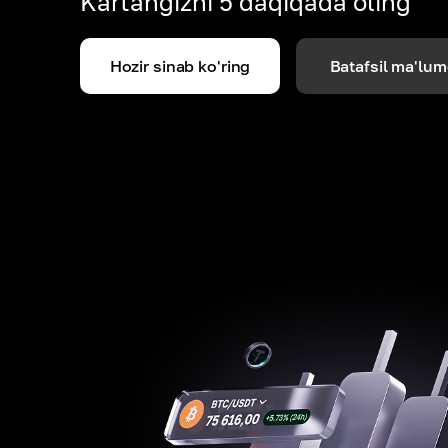
Kartangizni 5 daqiqada oling
Hozir sinab ko'ring
Batafsil ma'lum