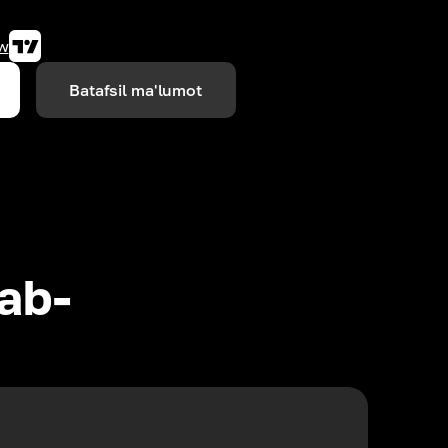
w
Batafsil ma'lumot
lab-