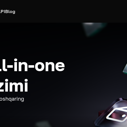
PI
Blog
ll-in-one
zimi
boshqaring