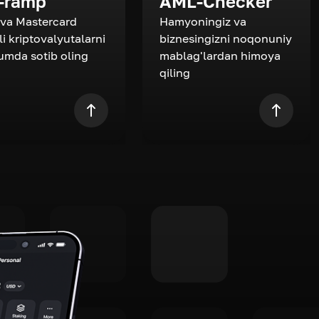
-ramp
AML-Checker
 va Mastercard
Hamyoningiz va
li kriptovalyutalarni
biznesingizni noqonuniy
zumda sotib oling
mablag'lardan himoya
qiling