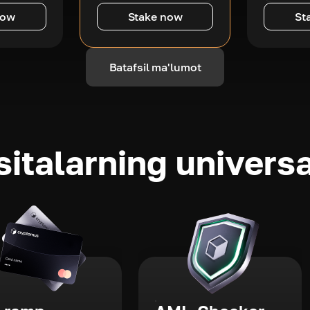
now
Stake now
St
Batafsil ma'lumot
sitalarning universa