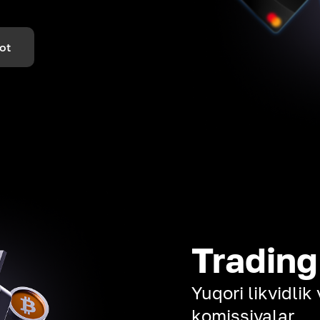
ot
Trading
Yuqori likvidli
komissiyalar