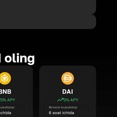
 oling
BNB
DAI
3
% APY
3
% APY
mukofotlar
Birinchi mukofotlar
ichida
6 soat ichida