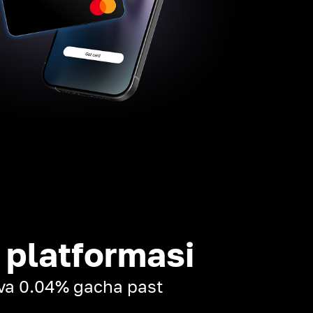
 platformasi
k va 0.04% gacha past