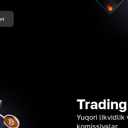
ot
Trading
Yuqori likvidli
komissiyalar