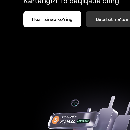
Kartangizni 5 daqiqada oling
Hozir sinab ko'ring
Batafsil ma'lum