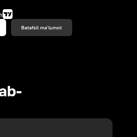
w
Batafsil ma'lumot
lab-