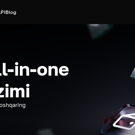
PI
Blog
ll-in-one
zimi
boshqaring