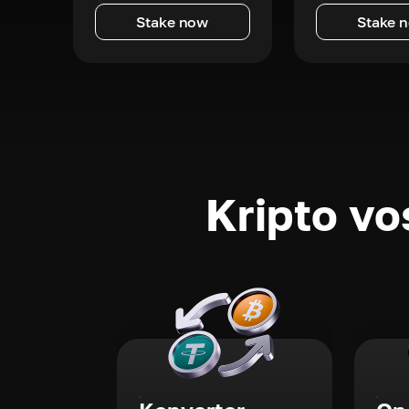
Stake now
Stake 
Kripto vo