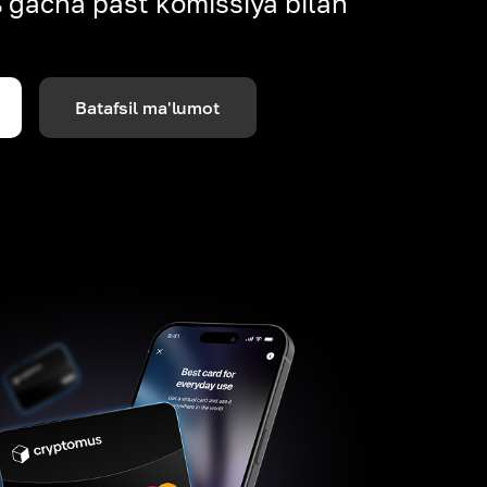
% gacha past komissiya bilan
Batafsil ma'lumot