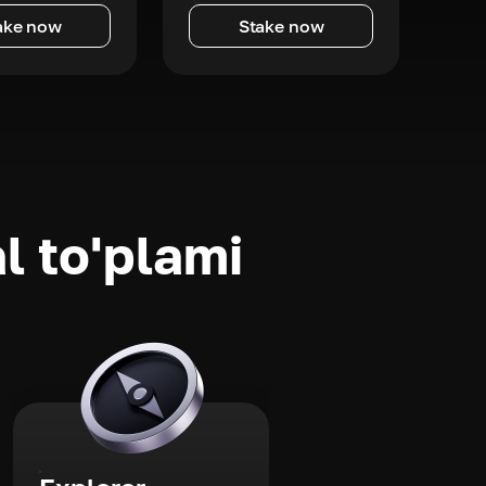
ake now
Stake now
l to'plami