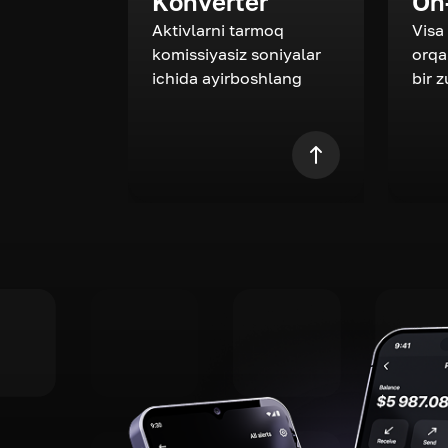
Konverter
On
Aktivlarni tarmoq
Visa
komissiyasiz soniyalar
orqa
ichida ayirboshlang
bir 