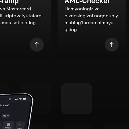
-ramp
AML-Checker
 va Mastercard
Hamyoningiz va
li kriptovalyutalarni
biznesingizni noqonuniy
zumda sotib oling
mablag'lardan himoya
qiling