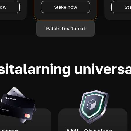
now
Stake now
St
Batafsil ma'lumot
sitalarning universa