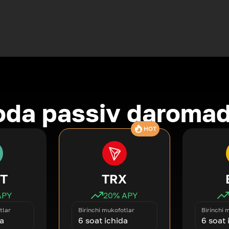
oda passiv daromad
HOT
T
TRX
APY
20
% APY
tlar
Birinchi mukofotlar
Birinchi 
da
6 soat ichida
6 soat 