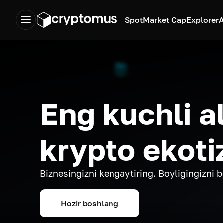
Spot
Market Cap
Explorer
A
Eng kuchli a
krypto ekoti
Biznesingizni kengaytiring. Boyligingizni 
Hozir boshlang