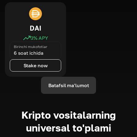
DAI
3
% APY
Birinchi mukofotlar
6 soat ichida
Stake now
Batafsil ma'lumot
Kripto vositalarning
universal to'plami