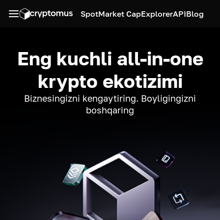
Spot
Market Cap
Explorer
API
Blog
Eng kuchli all-in-one
krypto ekotizimi
Biznesingizni kengaytiring. Boyligingizni
boshqaring