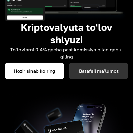
Kriptovalyuta to'lov
shlyuzi
To'lovlarni 0.4% gacha past komissiya bilan qabul
qiling
Hozir sinab ko'ring
Batafsil ma'lumot