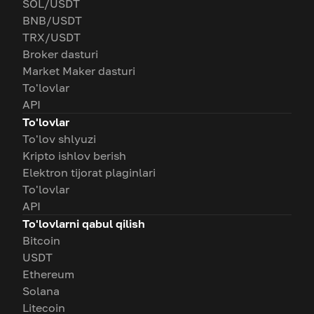
SOL/USDT
BNB/USDT
TRX/USDT
Broker dasturi
Market Maker dasturi
To'lovlar
API
To'lovlar
To'lov shlyuzi
Kripto ishlov berish
Elektron tijorat plaginlari
To'lovlar
API
To'lovlarni qabul qilish
Bitcoin
USDT
Ethereum
Solana
Litecoin