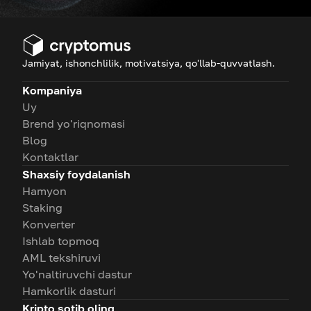
Jamiyat, ishonchlilik, motivatsiya, qo'llab-quvvatlash.
Kompaniya
Uy
Brend yo'riqnomasi
Blog
Kontaktlar
Shaxsiy foydalanish
Hamyon
Staking
Konverter
Ishlab topmoq
AML tekshiruvi
Yo'naltiruvchi dastur
Hamkorlik dasturi
Kripto sotib oling