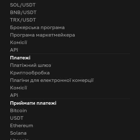
SOL/USDT
BNB/USDT
TRX/USDT
Брокерська програма
Програма маркетмейкера
Комісії
API
Платежі
Платіжний шлюз
Криптообробка
Плагіни для електронної комерції
Комісії
API
Приймати платежі
Bitcoin
USDT
Ethereum
Solana