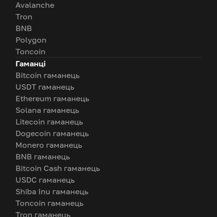
Avalanche
Tron
BNB
Polygon
Toncoin
Гаманці
Bitcoin гаманець
USDT гаманець
Ethereum гаманець
Solana гаманець
Litecoin гаманець
Dogecoin гаманець
Monero гаманець
BNB гаманець
Bitcoin Cash гаманець
USDC гаманець
Shiba Inu гаманець
Toncoin гаманець
Tron гаманець