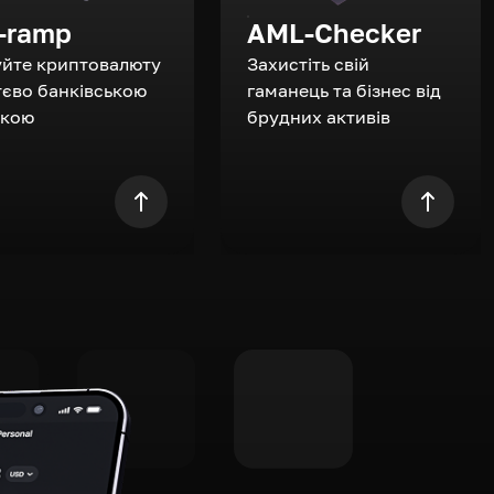
-ramp
AML-Checker
уйте криптовалюту
Захистіть свій
єво банківською
гаманець та бізнес від
ткою
брудних активів