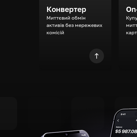
Конвертер
On
Миттєвий обмін
Куп
активів без мережевих
митт
комісій
кар