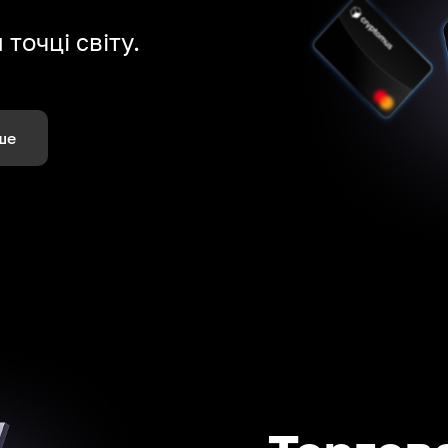
точці світу.
ше