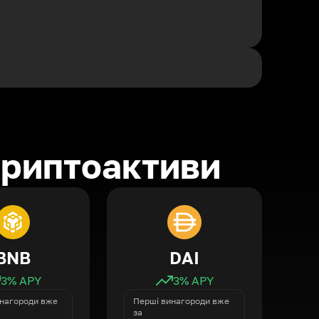
криптоактиви
BNB
DAI
3
% APY
3
% APY
нагороди вже
Перші винагороди вже
за