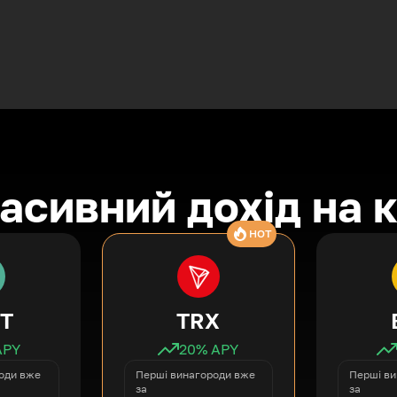
асивний дохід на 
HOT
T
TRX
APY
20
% APY
оди вже
Перші винагороди вже
Перші ви
за
за