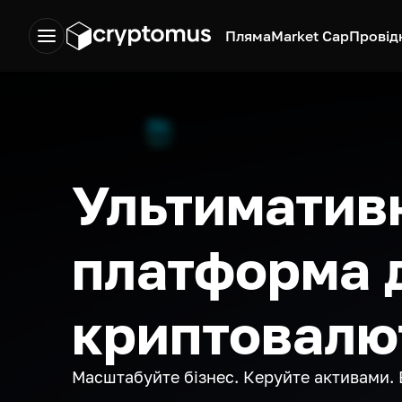
Пляма
Market Cap
Провід
Ультиматив
платформа 
криптовалю
Масштабуйте бізнес. Керуйте активами. 