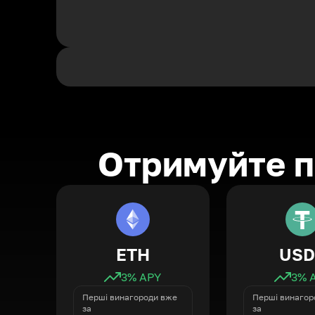
Отримуйте п
ETH
USD
3
% APY
3
% 
Перші винагороди вже
Перші винагор
за
за