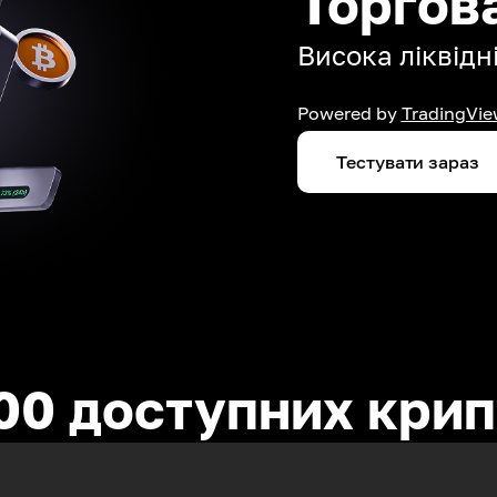
Торгов
Висока ліквідні
Powered by
TradingVie
Тестувати зараз
00 доступних кри