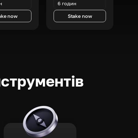
н
6 годин
ake now
Stake now
нструментів