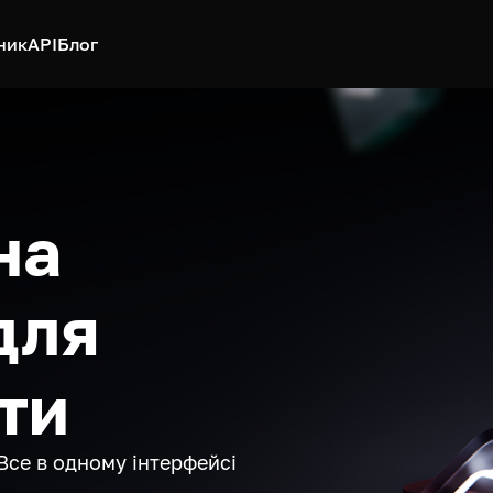
ник
API
Блог
на
для
ти
Все в одному інтерфейсі