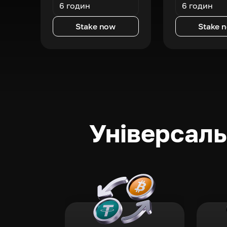
6 годин
6 годин
Stake now
Stake 
Універсаль