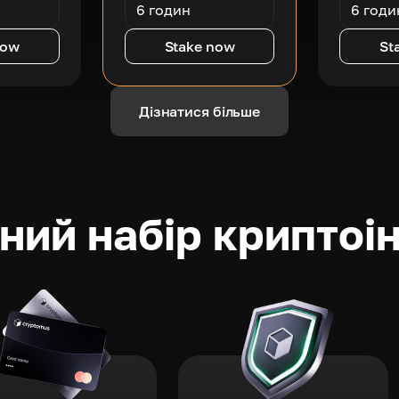
6 годин
6 годи
now
Stake now
St
Дізнатися більше
ний набір криптоі