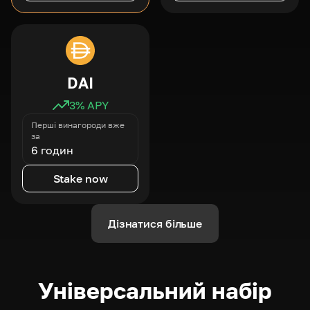
DAI
3
% APY
Перші винагороди вже
за
6 годин
Stake now
Дізнатися більше
Універсальний набір