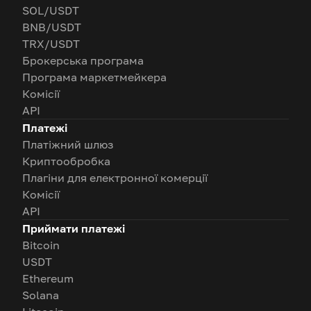
SOL/USDT
BNB/USDT
TRX/USDT
Брокерська програма
Програма маркетмейкера
Комісії
API
Платежі
Платіжний шлюз
Криптообробка
Плагіни для електронної комерції
Комісії
API
Приймати платежі
Bitcoin
USDT
Ethereum
Solana