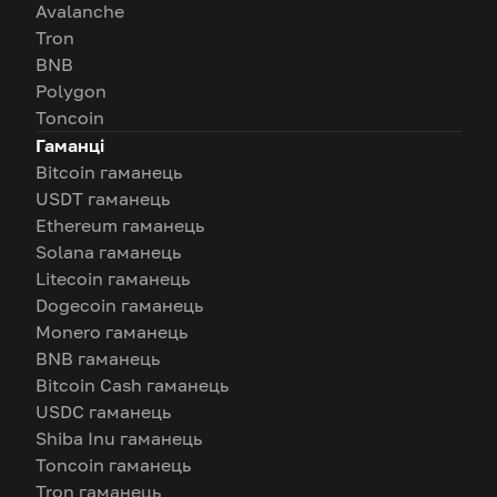
Avalanche
Tron
BNB
Polygon
Toncoin
Гаманці
Bitcoin гаманець
USDT гаманець
Ethereum гаманець
Solana гаманець
Litecoin гаманець
Dogecoin гаманець
Monero гаманець
BNB гаманець
Bitcoin Cash гаманець
USDC гаманець
Shiba Inu гаманець
Toncoin гаманець
Tron гаманець