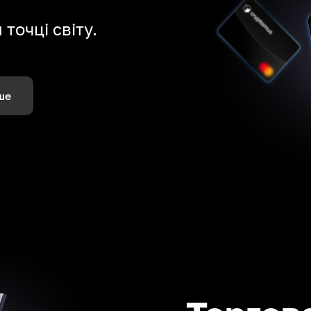
точці світу.
ше