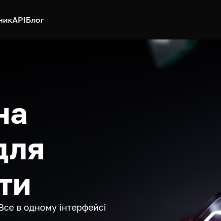
ник
API
Блог
на
для
ти
Все в одному інтерфейсі