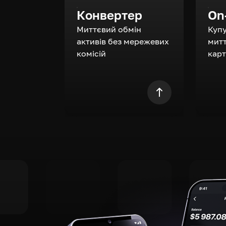
Конвертер
On
Миттєвий обмін
Куп
активів без мережевих
митт
комісій
кар