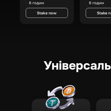
6 годин
6 годин
Stake now
Stake 
Універсаль