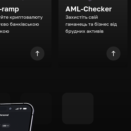
-ramp
AML-Checker
уйте криптовалюту
Захистіть свій
єво банківською
гаманець та бізнес від
ткою
брудних активів