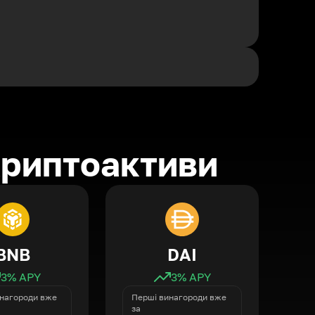
криптоактиви
BNB
DAI
3
% APY
3
% APY
нагороди вже
Перші винагороди вже
за