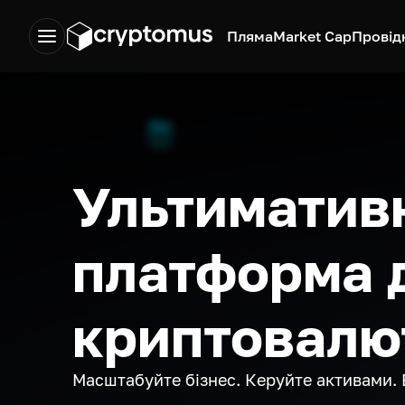
Пляма
Market Cap
Провід
Ультиматив
платформа 
криптовалю
Масштабуйте бізнес. Керуйте активами. 