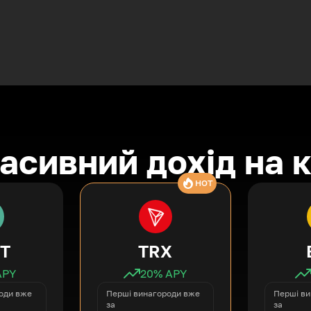
асивний дохід на 
HOT
T
TRX
APY
20
% APY
оди вже
Перші винагороди вже
Перші ви
за
за