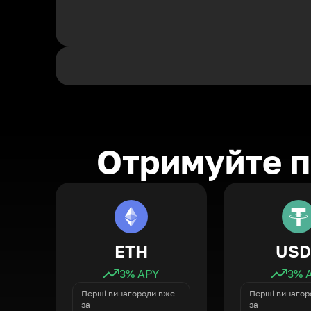
Отримуйте п
ETH
USD
3
% APY
3
% 
Перші винагороди вже
Перші винагор
за
за