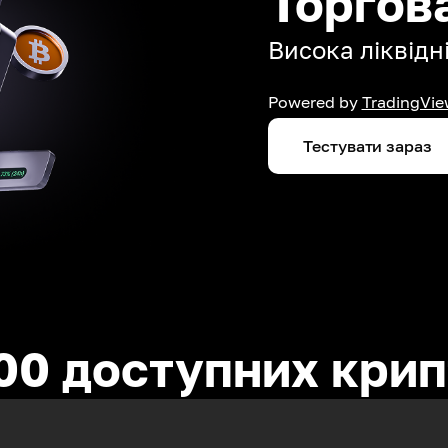
Торгов
Висока ліквідні
Powered by
TradingVie
Тестувати зараз
00 доступних кри