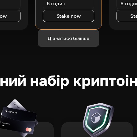
6 годин
6 годи
now
Stake now
St
Дізнатися більше
ний набір криптоі