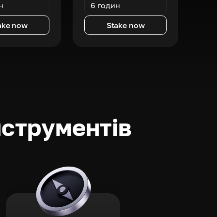
н
6 годин
ake now
Stake now
нструментів