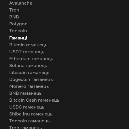
Avalanche
Tron
BNB
Polygon
Toncoin
Гаманці
Bitcoin гаманець
USDT гаманець
Ethereum гаманець
Solana гаманець
Litecoin гаманець
Dogecoin гаманець
Monero гаманець
BNB гаманець
Bitcoin Cash гаманець
USDC гаманець
Shiba Inu гаманець
Toncoin гаманець
Tron гаманець