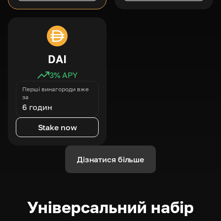
DAI
3
% APY
Перші винагороди вже
за
6 годин
Stake now
Дізнатися більше
Універсальний набір