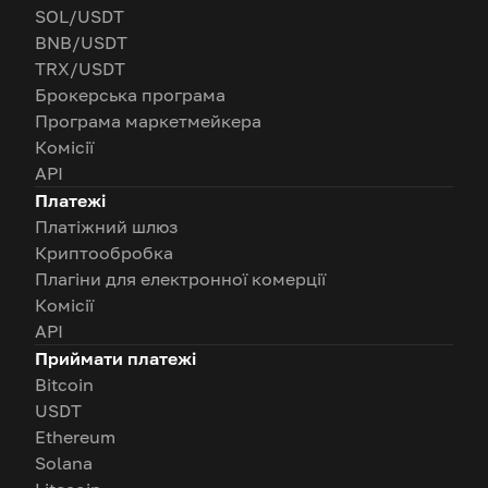
SOL/USDT
BNB/USDT
TRX/USDT
Брокерська програма
Програма маркетмейкера
Комісії
API
Платежі
Платіжний шлюз
Криптообробка
Плагіни для електронної комерції
Комісії
API
Приймати платежі
Bitcoin
USDT
Ethereum
Solana