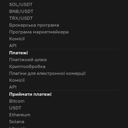
SOL/USDT
BNB/USDT
TRX/USDT
Брокерська програма
Програма маркетмейкера
Комісії
API
Платежі
Платіжний шлюз
Криптообробка
Плагіни для електронної комерції
Комісії
API
Приймати платежі
Bitcoin
USDT
Ethereum
Solana