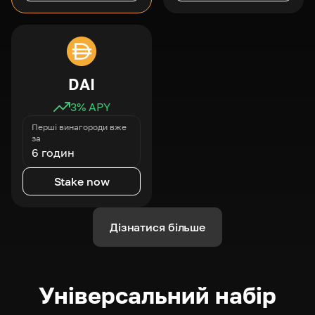
DAI
3
% APY
Перші винагороди вже
за
6 годин
Stake now
Дізнатися більше
Універсальний набір