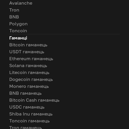
Avalanche
Tron
BNB
Polygon
Toncoin
Гаманці
Bitcoin гаманець
USDT гаманець
Ethereum гаманець
Solana гаманець
Litecoin гаманець
Dogecoin гаманець
Monero гаманець
BNB гаманець
Bitcoin Cash гаманець
USDC гаманець
Shiba Inu гаманець
Toncoin гаманець
Tron гаманець