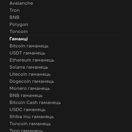
Avalanche
Tron
BNB
Polygon
Toncoin
Гаманці
Bitcoin гаманець
USDT гаманець
Ethereum гаманець
Solana гаманець
Litecoin гаманець
Dogecoin гаманець
Monero гаманець
BNB гаманець
Bitcoin Cash гаманець
USDC гаманець
Shiba Inu гаманець
Toncoin гаманець
Tron гаманець