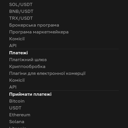
SOL/USDT
BNB/USDT
TRX/USDT
Брокерська програма
Програма маркетмейкера
Комісії
API
Платежі
Платіжний шлюз
Криптообробка
Плагіни для електронної комерції
Комісії
API
Приймати платежі
Bitcoin
USDT
Ethereum
Solana