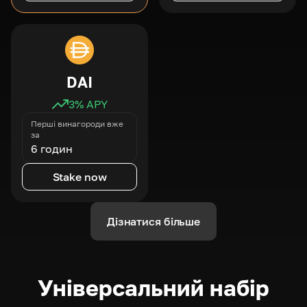
DAI
3
% APY
Перші винагороди вже
за
6 годин
Stake now
Дізнатися більше
Універсальний набір