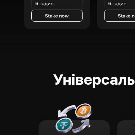
6 годин
6 годин
Stake now
Stake 
Універсаль