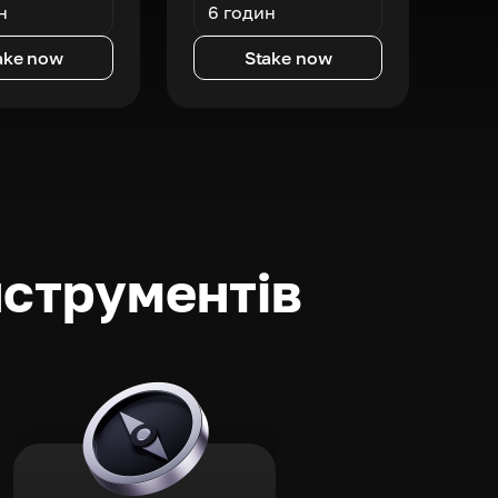
н
6 годин
ake now
Stake now
нструментів