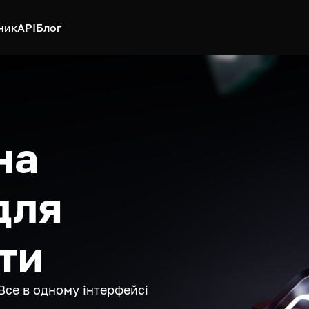
ник
API
Блог
на
для
ти
Все в одному інтерфейсі