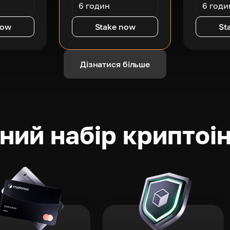
6 годин
6 годи
now
Stake now
St
Дізнатися більше
ний набір криптоі