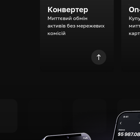
Конвертер
On
Миттєвий обмін
Куп
активів без мережевих
митт
комісій
кар