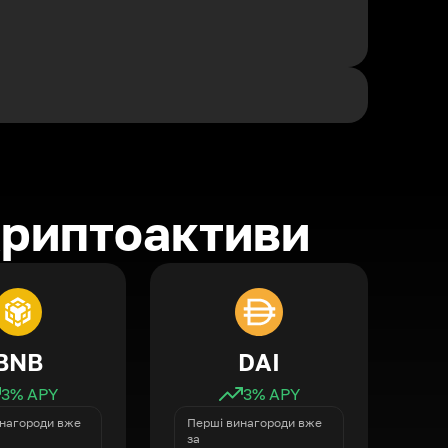
криптоактиви
BNB
DAI
3
% APY
3
% APY
нагороди вже
Перші винагороди вже
за