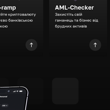
-ramp
AML-Checker
уйте криптовалюту
Захистіть свій
єво банківською
гаманець та бізнес від
ткою
брудних активів