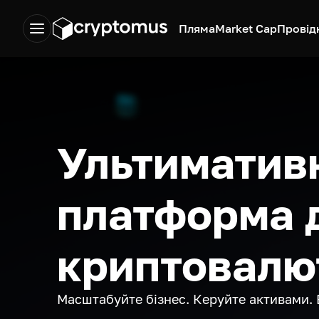
Пляма
Market Cap
Провід
Ультиматив
платформа 
криптовалю
Масштабуйте бізнес. Керуйте активами. 