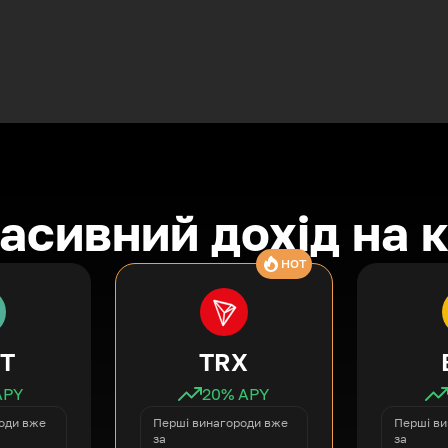
асивний дохід на 
HOT
T
TRX
APY
20
% APY
оди вже
Перші винагороди вже
Перші ви
за
за