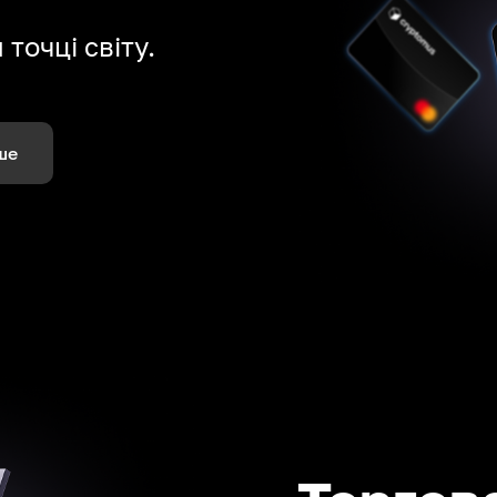
точці світу.
ше