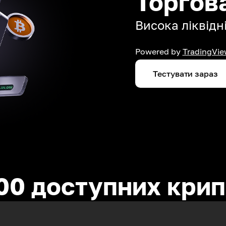
Торгов
Висока ліквідні
Powered by
TradingVie
Тестувати зараз
00 доступних кри