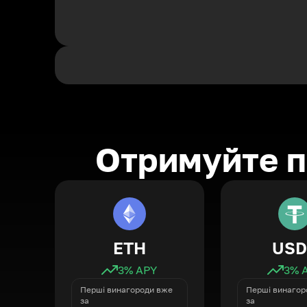
Отримуйте п
ETH
USD
3
% APY
3
% 
Перші винагороди вже
Перші винагор
за
за