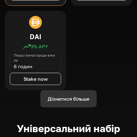
DAI
3
% APY
Перші винагороди вже
за
6 годин
Stake now
Дізнатися більше
Універсальний набір