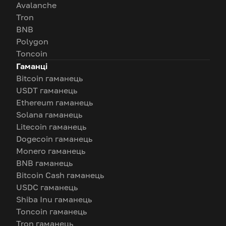
Avalanche
Tron
BNB
Polygon
Toncoin
Гаманці
Bitcoin гаманець
USDT гаманець
Ethereum гаманець
Solana гаманець
Litecoin гаманець
Dogecoin гаманець
Monero гаманець
BNB гаманець
Bitcoin Cash гаманець
USDC гаманець
Shiba Inu гаманець
Toncoin гаманець
Tron гаманець