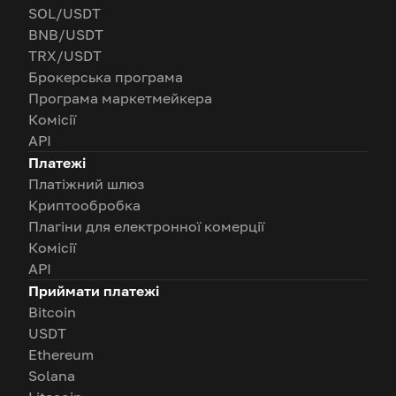
SOL/USDT
BNB/USDT
TRX/USDT
Брокерська програма
Програма маркетмейкера
Комісії
API
Платежі
Платіжний шлюз
Криптообробка
Плагіни для електронної комерції
Комісії
API
Приймати платежі
Bitcoin
USDT
Ethereum
Solana