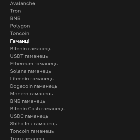
Avalanche
Tron
BNB
Polygon
Toncoin
Гаманці
Bitcoin гаманець
USDT гаманець
Ethereum гаманець
Solana гаманець
Litecoin гаманець
Dogecoin гаманець
Monero гаманець
BNB гаманець
Bitcoin Cash гаманець
USDC гаманець
Shiba Inu гаманець
Toncoin гаманець
Tron гаманець