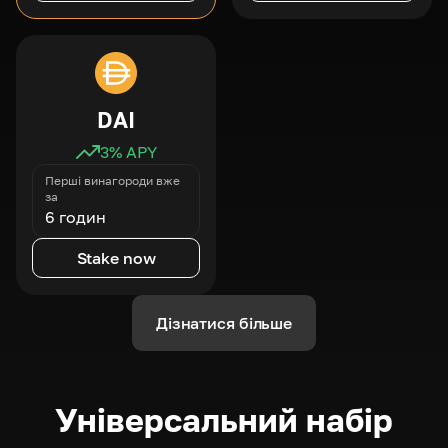
DAI
3
% APY
Перші винагороди вже
за
6 годин
Stake now
Дізнатися більше
Універсальний набір