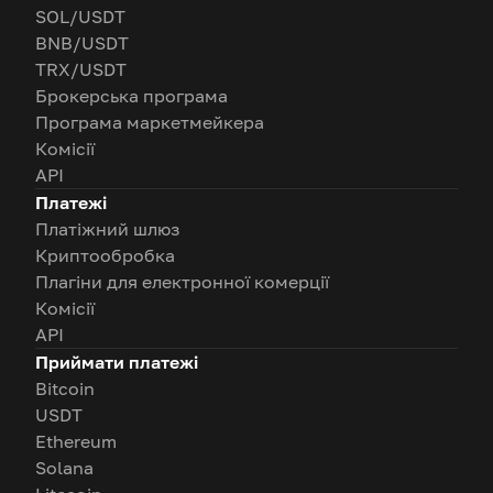
SOL/USDT
BNB/USDT
TRX/USDT
Брокерська програма
Програма маркетмейкера
Комісії
API
Платежі
Платіжний шлюз
Криптообробка
Плагіни для електронної комерції
Комісії
API
Приймати платежі
Bitcoin
USDT
Ethereum
Solana