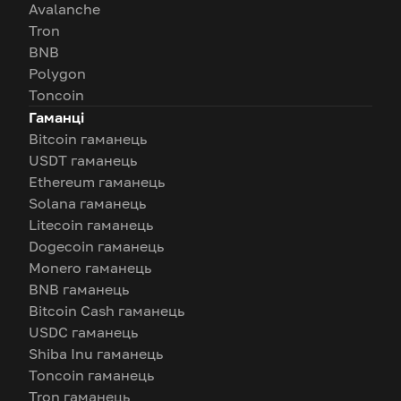
Avalanche
Tron
BNB
Polygon
Toncoin
Гаманці
Bitcoin гаманець
USDT гаманець
Ethereum гаманець
Solana гаманець
Litecoin гаманець
Dogecoin гаманець
Monero гаманець
BNB гаманець
Bitcoin Cash гаманець
USDC гаманець
Shiba Inu гаманець
Toncoin гаманець
Tron гаманець