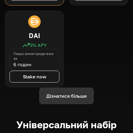
DAI
3
% APY
Перші винагороди вже
за
6 годин
Stake now
Дізнатися більше
Універсальний набір