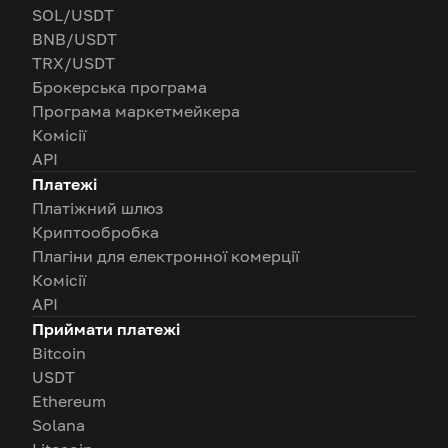
SOL/USDT
BNB/USDT
TRX/USDT
Брокерська програма
Програма маркетмейкера
Комісії
API
Платежі
Платіжний шлюз
Криптообробка
Плагіни для електронної комерції
Комісії
API
Приймати платежі
Bitcoin
USDT
Ethereum
Solana