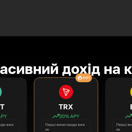
асивний дохід на 
HOT
T
TRX
APY
20
% APY
оди вже
Перші винагороди вже
Перші ви
за
за