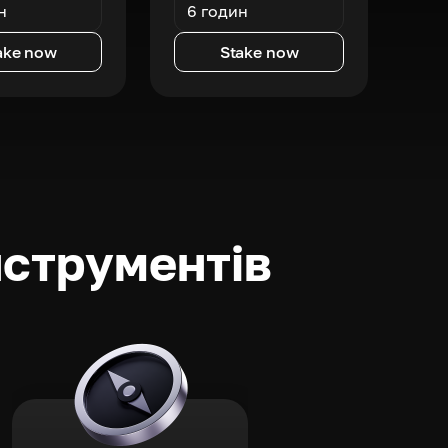
н
6 годин
ake now
Stake now
нструментів