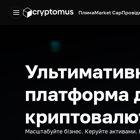
Пляма
Market Cap
Провід
Ультиматив
платформа 
криптовалю
Масштабуйте бізнес. Керуйте активами. 