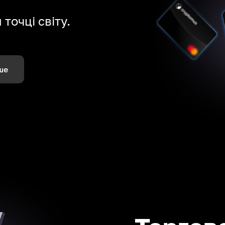
точці світу.
ше