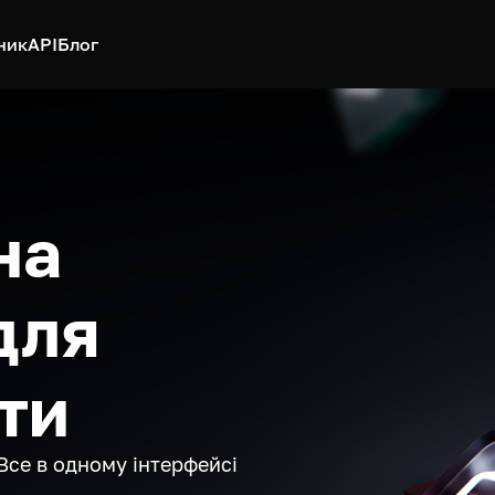
ник
API
Блог
на
для
ти
Все в одному інтерфейсі