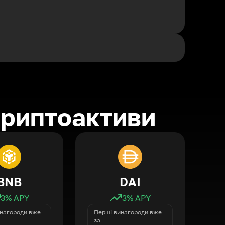
криптоактиви
BNB
DAI
3
% APY
3
% APY
нагороди вже
Перші винагороди вже
за