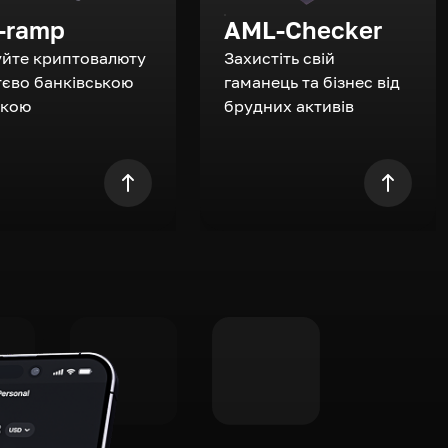
-ramp
AML-Checker
уйте криптовалюту
Захистіть свій
єво банківською
гаманець та бізнес від
ткою
брудних активів