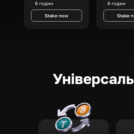
6 годин
6 годин
Stake now
Stake 
Універсаль