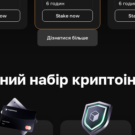
6 годин
6 годи
now
Stake now
St
Дізнатися більше
ний набір криптоі