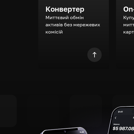
Конвертер
On
Миттєвий обмін
Куп
активів без мережевих
митт
комісій
кар