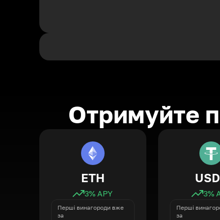
Отримуйте п
ETH
USD
3
% APY
3
% 
Перші винагороди вже
Перші винагор
за
за