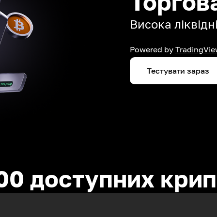
Торгов
Висока ліквідні
Powered by
TradingVie
Тестувати зараз
00 доступних кри