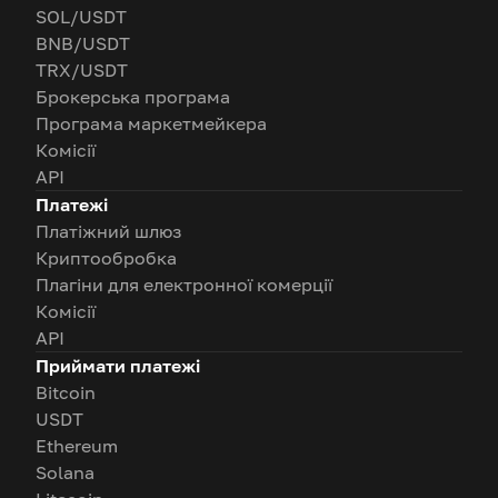
SOL/USDT
BNB/USDT
TRX/USDT
Брокерська програма
Програма маркетмейкера
Комісії
API
Платежі
Платіжний шлюз
Криптообробка
Плагіни для електронної комерції
Комісії
API
Приймати платежі
Bitcoin
USDT
Ethereum
Solana