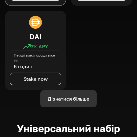
DAI
3
% APY
Перші винагороди вже
за
6 годин
Stake now
Дізнатися більше
Універсальний набір