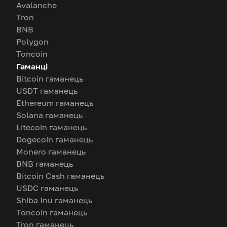
Avalanche
Tron
BNB
Polygon
Toncoin
Гаманці
Bitcoin гаманець
USDT гаманець
Ethereum гаманець
Solana гаманець
Litecoin гаманець
Dogecoin гаманець
Monero гаманець
BNB гаманець
Bitcoin Cash гаманець
USDC гаманець
Shiba Inu гаманець
Toncoin гаманець
Tron гаманець