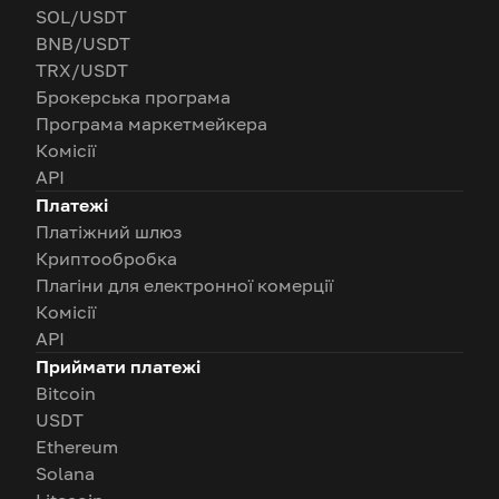
SOL/USDT
BNB/USDT
TRX/USDT
Брокерська програма
Програма маркетмейкера
Комісії
API
Платежі
Платіжний шлюз
Криптообробка
Плагіни для електронної комерції
Комісії
API
Приймати платежі
Bitcoin
USDT
Ethereum
Solana