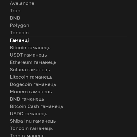
Avalanche
Tron
BNB
Polygon
Toncoin
Гаманці
Bitcoin гаманець
USDT гаманець
Ethereum гаманець
Solana гаманець
Litecoin гаманець
Dogecoin гаманець
Monero гаманець
BNB гаманець
Bitcoin Cash гаманець
USDC гаманець
Shiba Inu гаманець
Toncoin гаманець
Tron гаманець