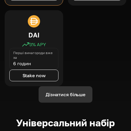
DAI
3
% APY
Перші винагороди вже
за
6 годин
Stake now
Дізнатися більше
Універсальний набір