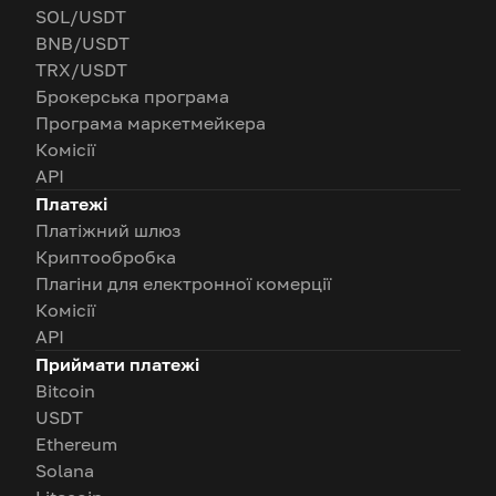
SOL/USDT
BNB/USDT
TRX/USDT
Брокерська програма
Програма маркетмейкера
Комісії
API
Платежі
Платіжний шлюз
Криптообробка
Плагіни для електронної комерції
Комісії
API
Приймати платежі
Bitcoin
USDT
Ethereum
Solana