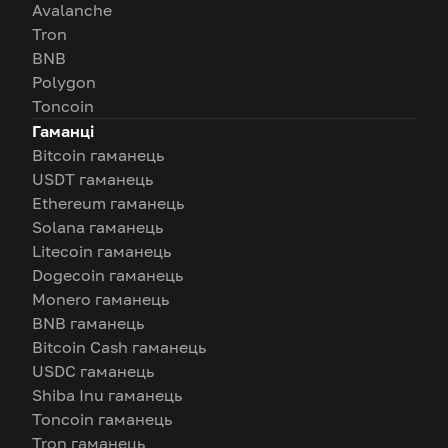
Avalanche
Tron
BNB
Polygon
Toncoin
Гаманці
Bitcoin гаманець
USDT гаманець
Ethereum гаманець
Solana гаманець
Litecoin гаманець
Dogecoin гаманець
Monero гаманець
BNB гаманець
Bitcoin Cash гаманець
USDC гаманець
Shiba Inu гаманець
Toncoin гаманець
Tron гаманець