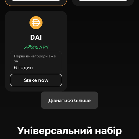
DAI
3
% APY
Перші винагороди вже
за
6 годин
Stake now
Дізнатися більше
Універсальний набір