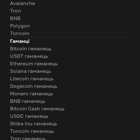
Avalanche
Tron
BNB
Polygon
Toncoin
Гаманці
Bitcoin гаманець
USDT гаманець
Ethereum гаманець
Solana гаманець
Litecoin гаманець
Dogecoin гаманець
Monero гаманець
BNB гаманець
Bitcoin Cash гаманець
USDC гаманець
Shiba Inu гаманець
Toncoin гаманець
Tron гаманець