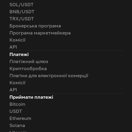
SOL/USDT
BNB/USDT
TRX/USDT
Брокерська програма
Програма маркетмейкера
Комісії
API
Платежі
Платіжний шлюз
Криптообробка
Плагіни для електронної комерції
Комісії
API
Приймати платежі
Bitcoin
USDT
Ethereum
Solana