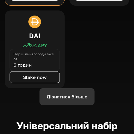
DAI
3
% APY
Перші винагороди вже
за
6 годин
Stake now
Дізнатися більше
Універсальний набір