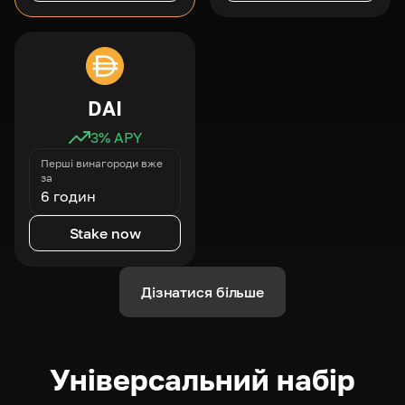
DAI
3
% APY
Перші винагороди вже
за
6 годин
Stake now
Дізнатися більше
Універсальний набір