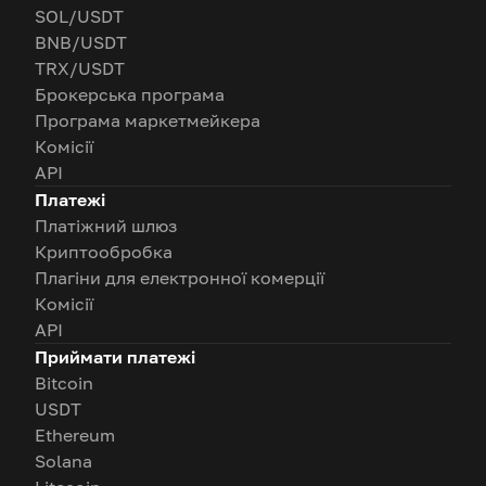
SOL/USDT
BNB/USDT
TRX/USDT
Брокерська програма
Програма маркетмейкера
Комісії
API
Платежі
Платіжний шлюз
Криптообробка
Плагіни для електронної комерції
Комісії
API
Приймати платежі
Bitcoin
USDT
Ethereum
Solana