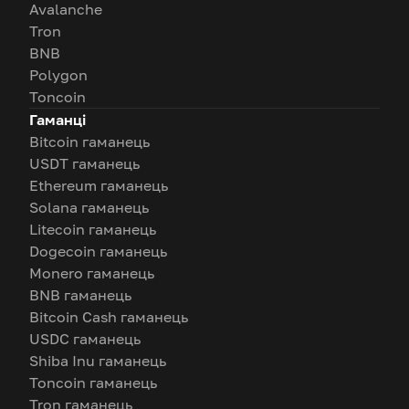
Avalanche
Tron
BNB
Polygon
Toncoin
Гаманці
Bitcoin гаманець
USDT гаманець
Ethereum гаманець
Solana гаманець
Litecoin гаманець
Dogecoin гаманець
Monero гаманець
BNB гаманець
Bitcoin Cash гаманець
USDC гаманець
Shiba Inu гаманець
Toncoin гаманець
Tron гаманець