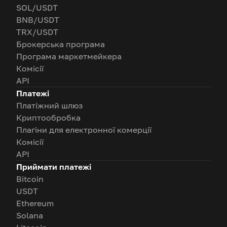
SOL/USDT
BNB/USDT
TRX/USDT
Брокерська програма
Програма маркетмейкера
Комісії
API
Платежі
Платіжний шлюз
Криптообробка
Плагіни для електронної комерції
Комісії
API
Приймати платежі
Bitcoin
USDT
Ethereum
Solana