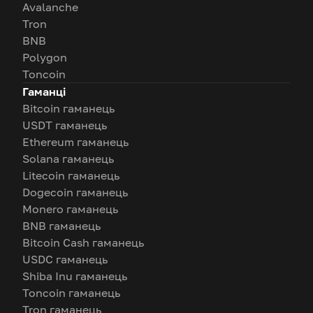
Avalanche
Tron
BNB
Polygon
Toncoin
Гаманці
Bitcoin гаманець
USDT гаманець
Ethereum гаманець
Solana гаманець
Litecoin гаманець
Dogecoin гаманець
Monero гаманець
BNB гаманець
Bitcoin Cash гаманець
USDC гаманець
Shiba Inu гаманець
Toncoin гаманець
Tron гаманець