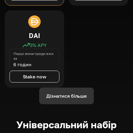
DAI
3
% APY
Перші винагороди вже
за
6 годин
Stake now
Дізнатися більше
Універсальний набір