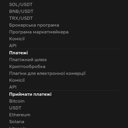
SOL/USDT
BNB/USDT
TRX/USDT
Брокерська програма
Програма маркетмейкера
Комісії
API
Платежі
Платіжний шлюз
Криптообробка
Плагіни для електронної комерції
Комісії
API
Приймати платежі
Bitcoin
USDT
Ethereum
Solana