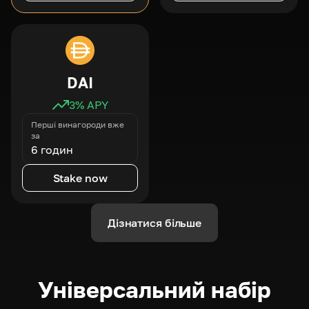
DAI
3
% APY
Перші винагороди вже
за
6 годин
Stake now
Дізнатися більше
Універсальний набір