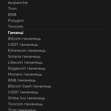
Avalanche
Tron
BNB
Polygon
Toncoin
Гаманці
Bitcoin гаманець
USDT гаманець
Ethereum гаманець
Solana гаманець
Litecoin гаманець
Dogecoin гаманець
Monero гаманець
BNB гаманець
Bitcoin Cash гаманець
USDC гаманець
Shiba Inu гаманець
Toncoin гаманець
Tron гаманець