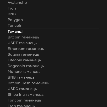
Avalanche
Tron
BNB
Polygon
Toncoin
Гаманці
Bitcoin гаманець
USDT гаманець
Ethereum гаманець
Solana гаманець
Litecoin гаманець
Dogecoin гаманець
Monero гаманець
BNB гаманець
Bitcoin Cash гаманець
USDC гаманець
Shiba Inu гаманець
Toncoin гаманець
Tron гаманець