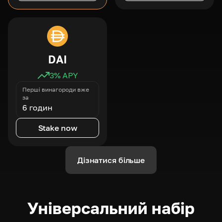
DAI
3
% APY
Перші винагороди вже
за
6 годин
Stake now
Дізнатися більше
Універсальний набір