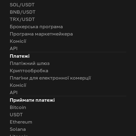
SOL/USDT
BNB/USDT
TRX/USDT
Брокерська програма
Програма маркетмейкера
Комісії
API
Платежі
Платіжний шлюз
Криптообробка
Плагіни для електронної комерції
Комісії
API
Приймати платежі
Bitcoin
USDT
Ethereum
Solana