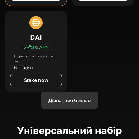
DAI
3
% APY
Перші винагороди вже
за
6 годин
Stake now
Дізнатися більше
Універсальний набір