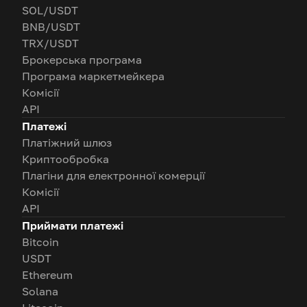
SOL/USDT
BNB/USDT
TRX/USDT
Брокерська програма
Програма маркетмейкера
Комісії
API
Платежі
Платіжний шлюз
Криптообробка
Плагіни для електронної комерції
Комісії
API
Приймати платежі
Bitcoin
USDT
Ethereum
Solana