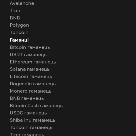
Avalanche
Tron
BNB
Polygon
Toncoin
Гаманці
Bitcoin гаманець
USDT гаманець
Ethereum гаманець
Solana гаманець
Litecoin гаманець
Dogecoin гаманець
Monero гаманець
BNB гаманець
Bitcoin Cash гаманець
USDC гаманець
Shiba Inu гаманець
Toncoin гаманець
Tron гаманець