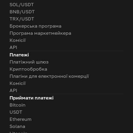
SOL/USDT
BNB/USDT
TRX/USDT
Брокерська програма
Програма маркетмейкера
Комісії
API
Платежі
Платіжний шлюз
Криптообробка
Плагіни для електронної комерції
Комісії
API
Приймати платежі
Bitcoin
USDT
Ethereum
Solana