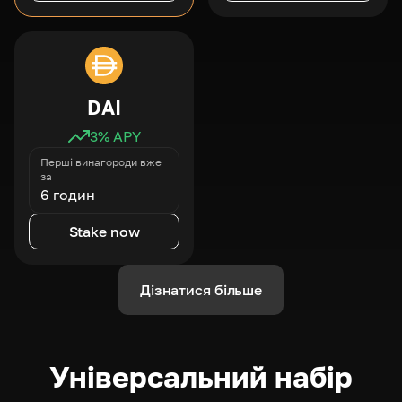
DAI
3
% APY
Перші винагороди вже
за
6 годин
Stake now
Дізнатися більше
Універсальний набір