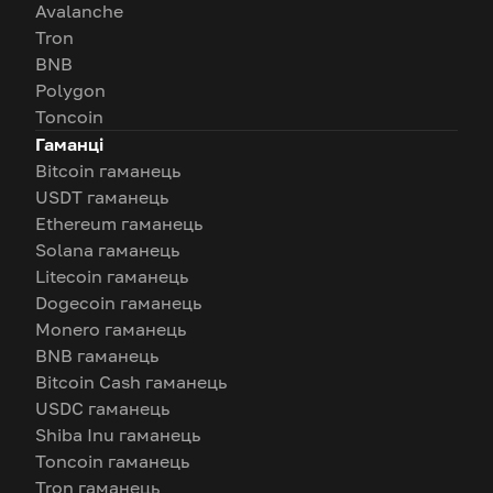
Avalanche
Tron
BNB
Polygon
Toncoin
Гаманці
Bitcoin гаманець
USDT гаманець
Ethereum гаманець
Solana гаманець
Litecoin гаманець
Dogecoin гаманець
Monero гаманець
BNB гаманець
Bitcoin Cash гаманець
USDC гаманець
Shiba Inu гаманець
Toncoin гаманець
Tron гаманець