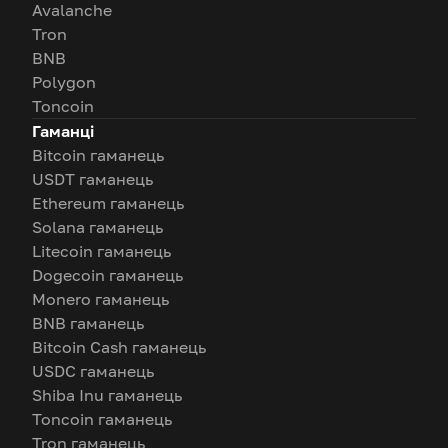
Avalanche
Tron
BNB
Polygon
Toncoin
Гаманці
Bitcoin гаманець
USDT гаманець
Ethereum гаманець
Solana гаманець
Litecoin гаманець
Dogecoin гаманець
Monero гаманець
BNB гаманець
Bitcoin Cash гаманець
USDC гаманець
Shiba Inu гаманець
Toncoin гаманець
Tron гаманець