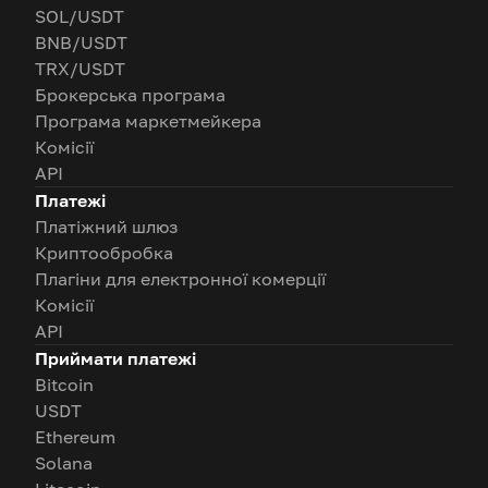
SOL/USDT
BNB/USDT
TRX/USDT
Брокерська програма
Програма маркетмейкера
Комісії
API
Платежі
Платіжний шлюз
Криптообробка
Плагіни для електронної комерції
Комісії
API
Приймати платежі
Bitcoin
USDT
Ethereum
Solana