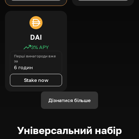
DAI
3
% APY
Перші винагороди вже
за
6 годин
Stake now
Дізнатися більше
Універсальний набір