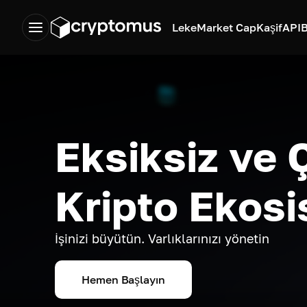
Leke
Market Cap
Kaşif
API
B
Eksiksiz ve 
Kripto Ekosi
İşinizi büyütün. Varlıklarınızı yönetin
Hemen Başlayın