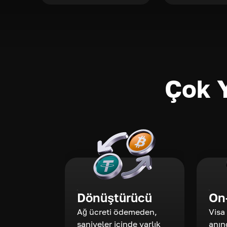
Çok Y
Dönüştürücü
On
Ağ ücreti ödemeden,
Visa
saniyeler içinde varlık
anın