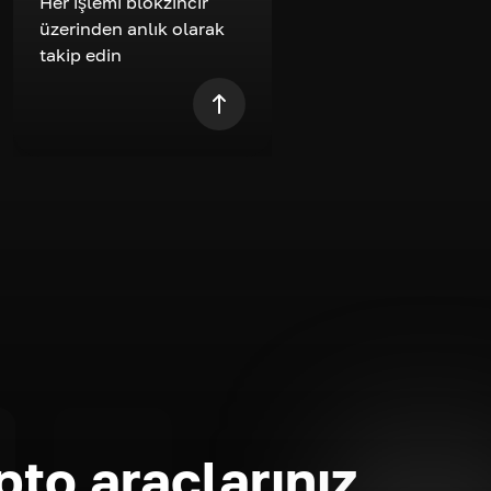
Her işlemi blokzincir
üzerinden anlık olarak
takip edin
pto araçlarınız