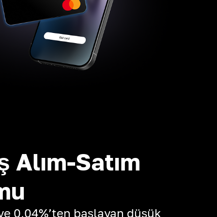
ş Alım-Satım
mu
 ve 0,04%’ten başlayan düşük