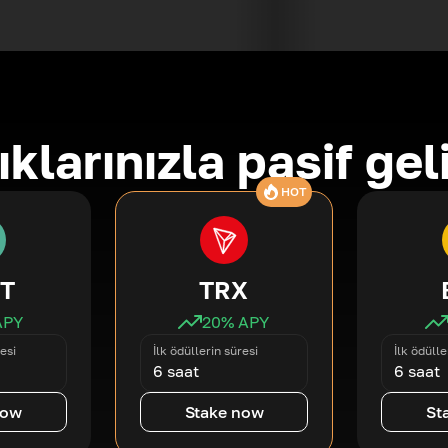
ıklarınızla pasif gel
HOT
T
TRX
APY
20
% APY
esi
İlk ödüllerin süresi
İlk ödülle
6 saat
6 saat
now
Stake now
St