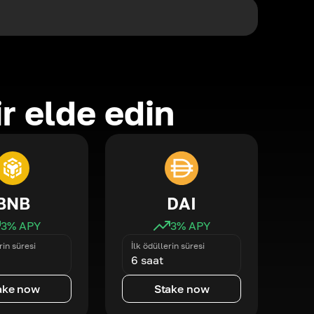
ir elde edin
BNB
DAI
3
% APY
3
% APY
rin süresi
İlk ödüllerin süresi
6 saat
ake now
Stake now