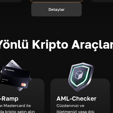
Detaylar
önlü Kripto Araçlar
-Ramp
AML-Checker
 и Mastercard ile
Cüzdanınızı ve
da kripto satın alın
işletmenizi yasa dışı