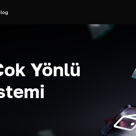
log
Çok Yönlü
stemi