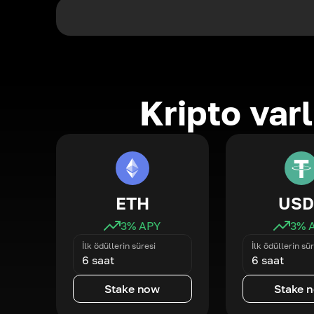
Kripto varl
ETH
USD
3
% APY
3
% 
İlk ödüllerin süresi
İlk ödüllerin sür
6 saat
6 saat
Stake now
Stake 