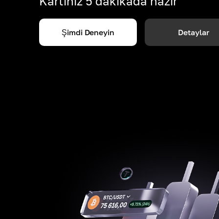
Kartınız 5 dakikada hazır
Şimdi Deneyin
Detaylar