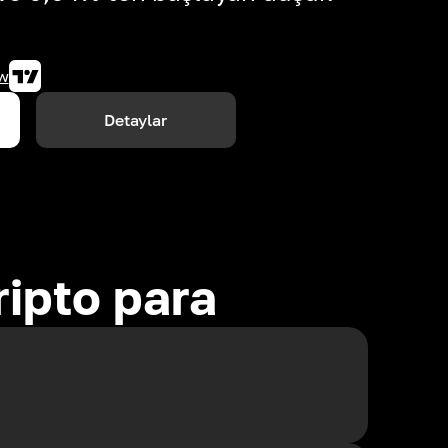
w
Detaylar
ripto para