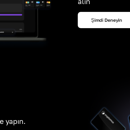
alın
Şimdi Deneyin
e yapın.