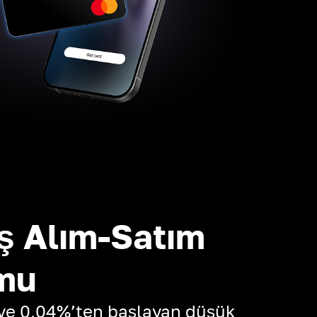
ş Alım-Satım
mu
 ve 0,04%’ten başlayan düşük