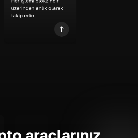
Her işlemi blokzincir
üzerinden anlık olarak
takip edin
pto araçlarınız