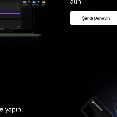
alın
Şimdi Deneyin
e yapın.