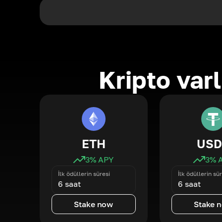
Kripto varl
ETH
USD
3
% APY
3
% 
İlk ödüllerin süresi
İlk ödüllerin sür
6 saat
6 saat
Stake now
Stake 