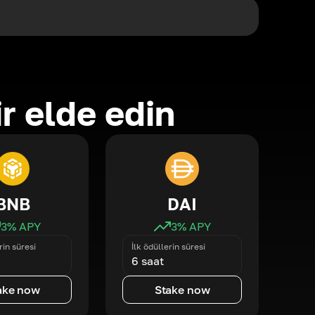
ir elde edin
BNB
DAI
3
% APY
3
% APY
rin süresi
İlk ödüllerin süresi
6 saat
ake now
Stake now