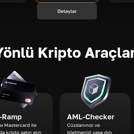
Detaylar
önlü Kripto Araçlar
-Ramp
AML-Checker
 и Mastercard ile
Cüzdanınızı ve
da kripto satın alın
işletmenizi yasa dışı