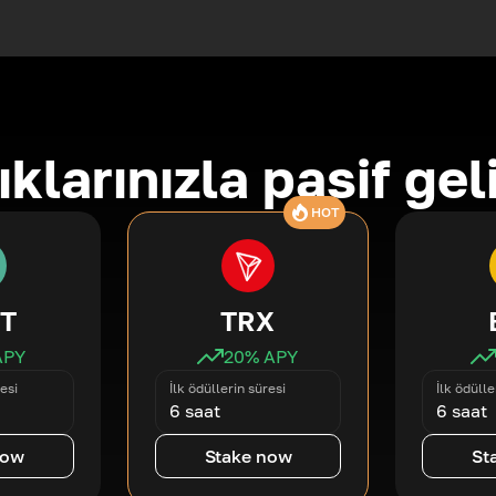
ıklarınızla pasif gel
HOT
T
TRX
APY
20
% APY
esi
İlk ödüllerin süresi
İlk ödülle
6 saat
6 saat
now
Stake now
St