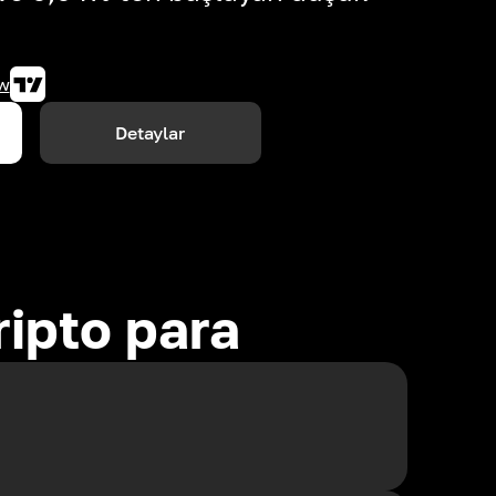
w
Detaylar
ripto para