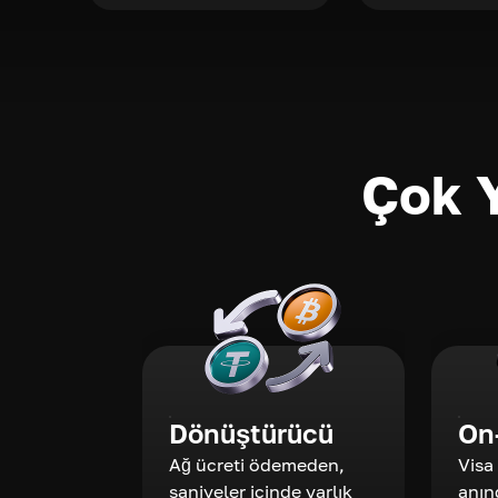
Çok Y
Dönüştürücü
On
Ağ ücreti ödemeden,
Visa
saniyeler içinde varlık
anın