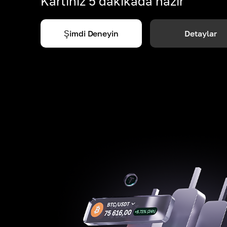
Kartınız 5 dakikada hazır
Şimdi Deneyin
Detaylar