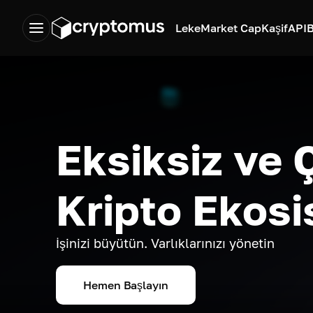
Leke
Market Cap
Kaşif
API
B
Eksiksiz ve 
Kripto Ekosi
İşinizi büyütün. Varlıklarınızı yönetin
Hemen Başlayın