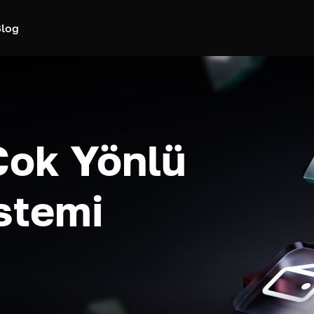
log
Çok Yönlü
stemi