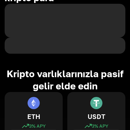
Kripto varlıklarınızla pasif
gelir elde edin
ETH
USDT
3
% APY
3
% APY