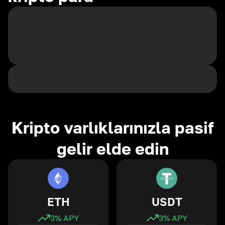
Kripto varlıklarınızla pasif
gelir elde edin
ETH
USDT
3
% APY
3
% APY