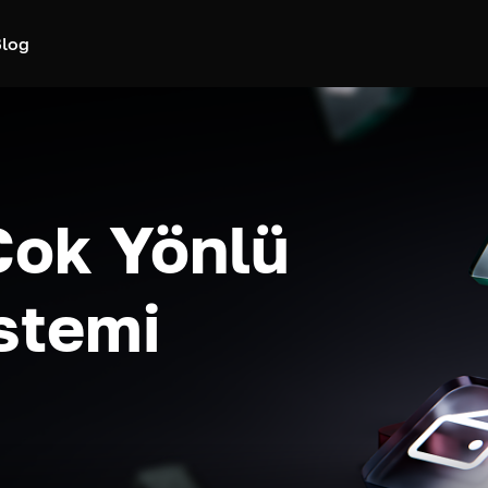
log
Çok Yönlü
stemi