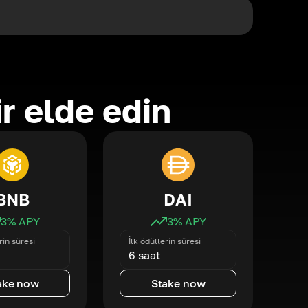
ir elde edin
BNB
DAI
3
% APY
3
% APY
rin süresi
İlk ödüllerin süresi
6 saat
ake now
Stake now