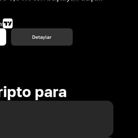
w
Detaylar
ripto para