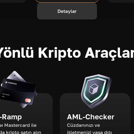
Detaylar
önlü Kripto Araçlar
-Ramp
AML-Checker
 и Mastercard ile
Cüzdanınızı ve
da kripto satın alın
işletmenizi yasa dışı