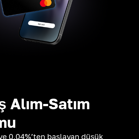
ş Alım-Satım
mu
 ve 0,04%’ten başlayan düşük