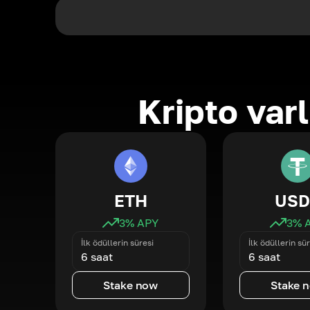
Kripto varl
ETH
USD
3
% APY
3
% 
İlk ödüllerin süresi
İlk ödüllerin sür
6 saat
6 saat
Stake now
Stake 