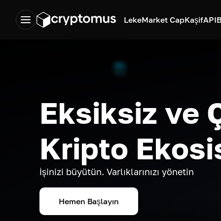
Leke
Market Cap
Kaşif
API
B
Eksiksiz ve 
Kripto Ekosi
İşinizi büyütün. Varlıklarınızı yönetin
Hemen Başlayın