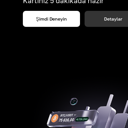
Kartınız 5 dakikada hazır
Şimdi Deneyin
Detaylar