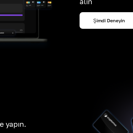
alın
Şimdi Deneyin
e yapın.