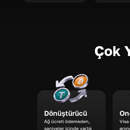
Çok Y
Dönüştürücü
On
Ağ ücreti ödemeden,
Visa
saniyeler içinde varlık
anın