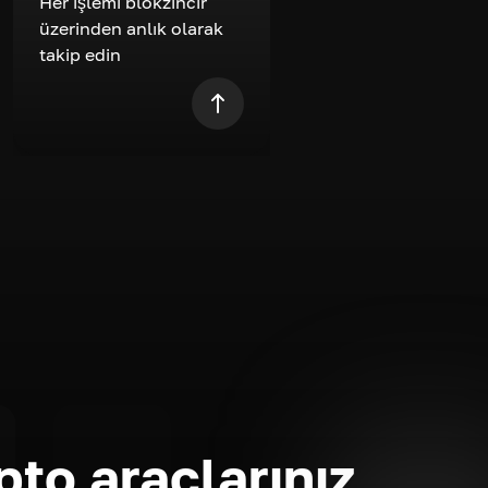
Her işlemi blokzincir
üzerinden anlık olarak
takip edin
pto araçlarınız