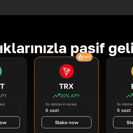
ıklarınızla pasif gel
HOT
T
TRX
APY
20
% APY
esi
İlk ödüllerin süresi
İlk ödülle
6 saat
6 saat
now
Stake now
St