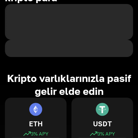
Kripto varlıklarınızla pasif
gelir elde edin
ETH
USDT
3
% APY
3
% APY