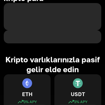
Kripto varlıklarınızla pasif
gelir elde edin
ETH
USDT
3
% APY
3
% APY