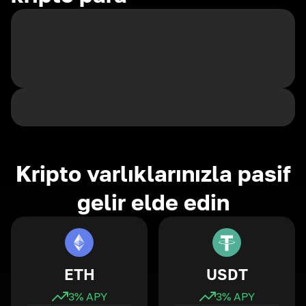
Kripto varlıklarınızla pasif
gelir elde edin
ETH
USDT
3
% APY
3
% APY