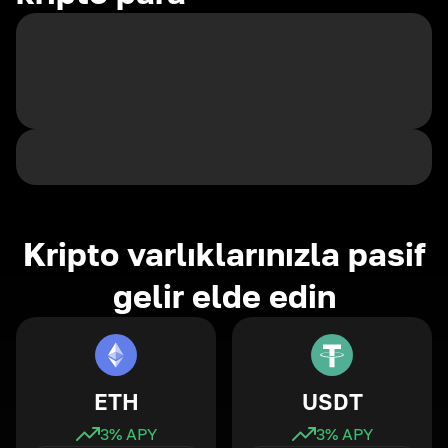
Kripto varlıklarınızla pasif
gelir elde edin
ETH
USDT
3
% APY
3
% APY