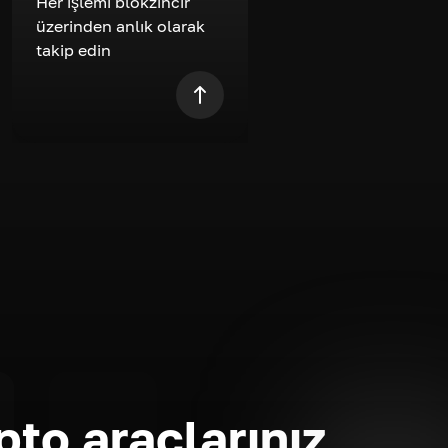
Her işlemi blokzincir
üzerinden anlık olarak
takip edin
pto araçlarınız