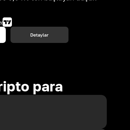
w
Detaylar
ripto para