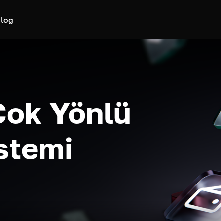
log
Çok Yönlü
stemi