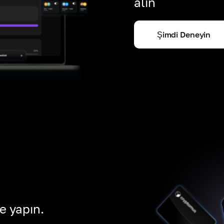
alın
Şimdi Deneyin
e yapın.