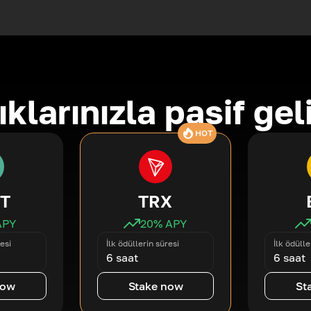
ıklarınızla pasif gel
HOT
T
TRX
APY
20
% APY
esi
İlk ödüllerin süresi
İlk ödülle
6 saat
6 saat
now
Stake now
St