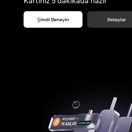
Kartınız 5 dakikada hazır
Şimdi Deneyin
Detaylar