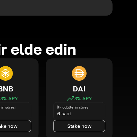
ir elde edin
BNB
DAI
3
% APY
3
% APY
rin süresi
İlk ödüllerin süresi
6 saat
ake now
Stake now