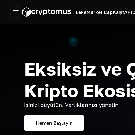
Leke
Market Cap
Kaşif
API
B
Eksiksiz ve 
Kripto Ekosi
İşinizi büyütün. Varlıklarınızı yönetin
Hemen Başlayın