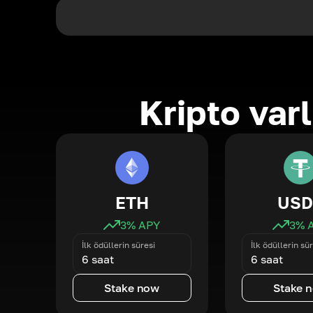
Kripto varl
ETH
USD
3
% APY
3
% 
İlk ödüllerin süresi
İlk ödüllerin sür
6 saat
6 saat
Stake now
Stake 