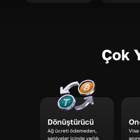
Çok Y
Dönüştürücü
On
Ağ ücreti ödemeden,
Visa
saniyeler içinde varlık
anın