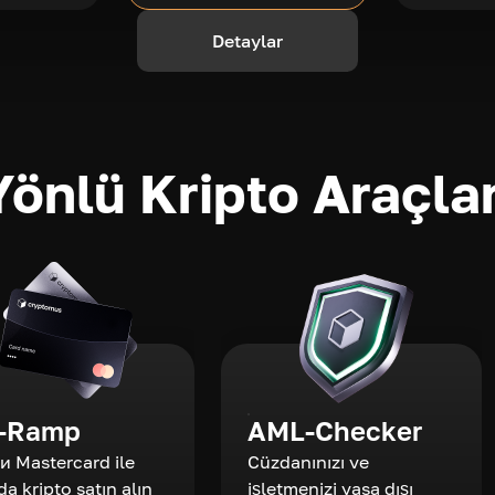
Detaylar
önlü Kripto Araçlar
-Ramp
AML-Checker
 и Mastercard ile
Cüzdanınızı ve
da kripto satın alın
işletmenizi yasa dışı