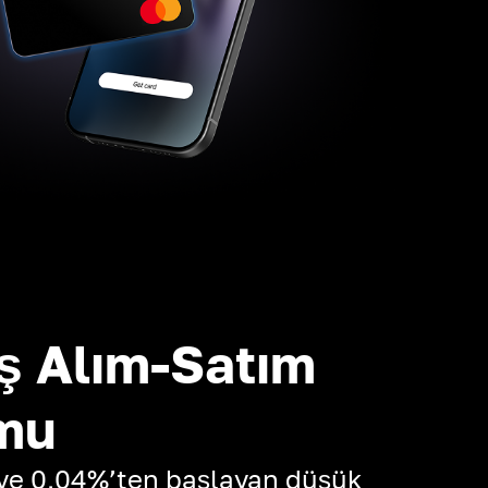
ş Alım-Satım
mu
 ve 0,04%’ten başlayan düşük