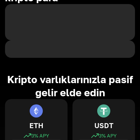
Kripto varlıklarınızla pasif
gelir elde edin
ETH
USDT
3
% APY
3
% APY