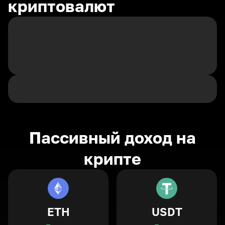
криптовалют
Пассивный доход на
крипте
ETH
USDT