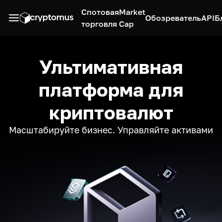
Спотовая
Market
Обозреватель
API
Б
торговля
Cap
Ультимативная
платформа для
криптовалют
Масштабируйте бизнес. Управляйте активами