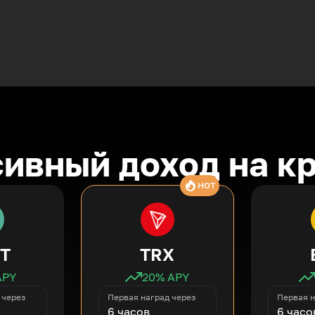
ивный доход на к
HOT
T
TRX
APY
20
% APY
 через
Первая наград через
Первая н
6 часов
6 часо