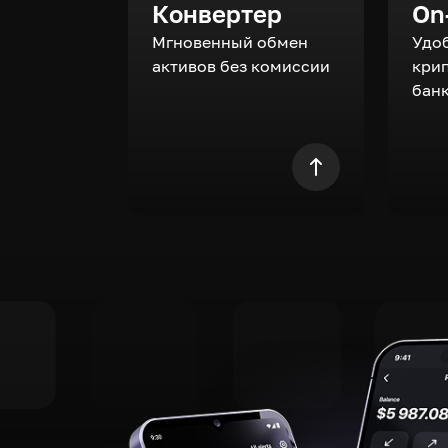
Конвертер
On
Мгновенный обмен
Удо
активов без комиссии
кри
бан