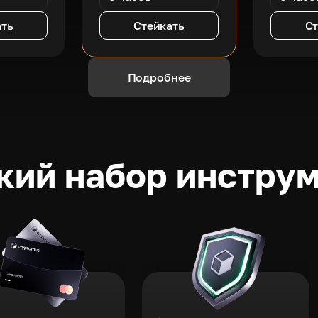
ать
Стейкать
Ст
Подробнее
ий набор инстру