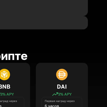
рипте
BNB
DAI
3
% APY
3
% APY
аград через
Первая наград через
в
6 часов