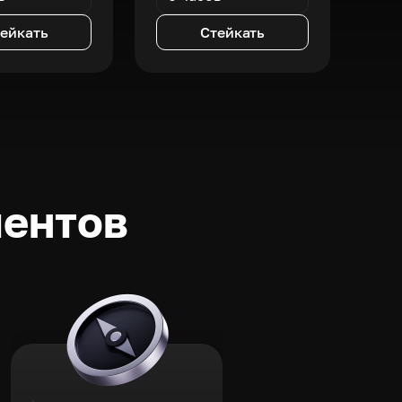
ейкать
Стейкать
ментов