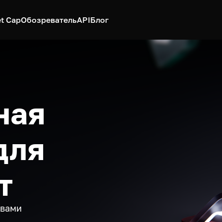
t Cap
Обозреватель
API
Блог
ная
для
т
ивами