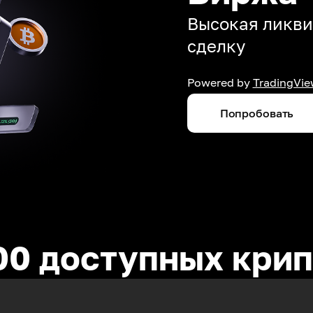
Высокая ликви
сделку
Powered by
TradingVie
Попробовать
00 доступных кри