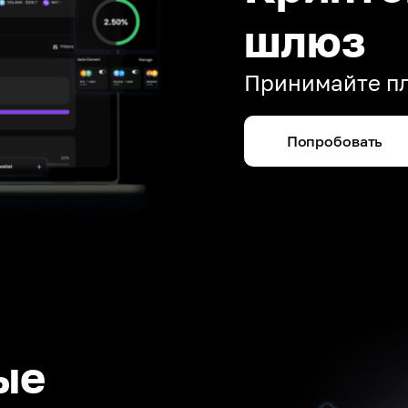
шлюз
Принимайте пл
Попробовать
ые