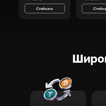
Стейкать
Стейк
Широк