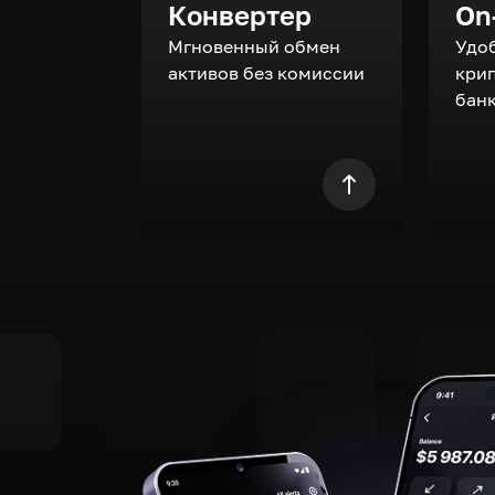
Конвертер
On
Мгновенный обмен
Удо
активов без комиссии
кри
бан