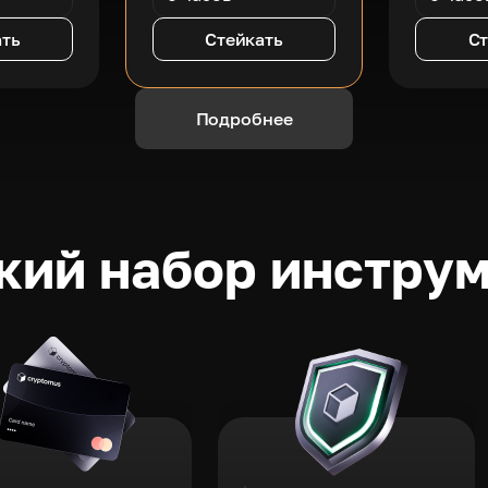
ать
Стейкать
Ст
Подробнее
ий набор инстру