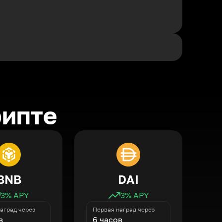
рипте
BNB
DAI
3
% APY
3
% APY
аград через
Первая наград через
в
6 часов