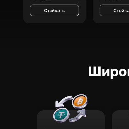
Стейкать
Стейк
Широк