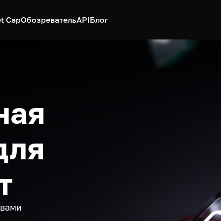
t Cap
Обозреватель
API
Блог
ная
для
т
ивами