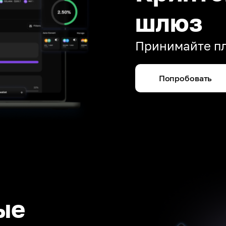
шлюз
Принимайте пл
Попробовать
ые