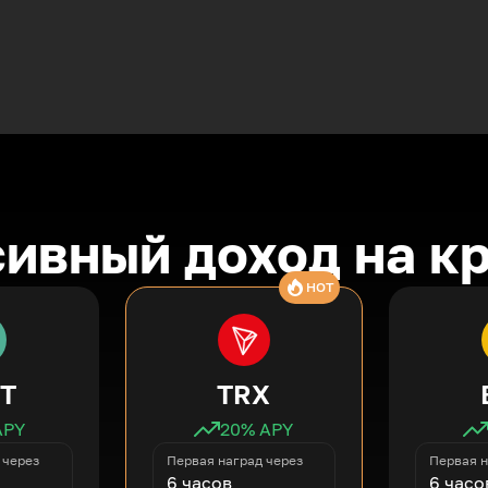
ивный доход на к
HOT
T
TRX
APY
20
% APY
 через
Первая наград через
Первая н
6 часов
6 часо