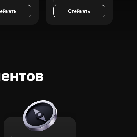
ейкать
Стейкать
ментов