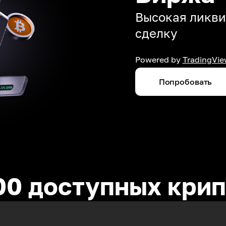
Высокая ликви
сделку
Powered by
TradingVie
Попробовать
00 доступных кри