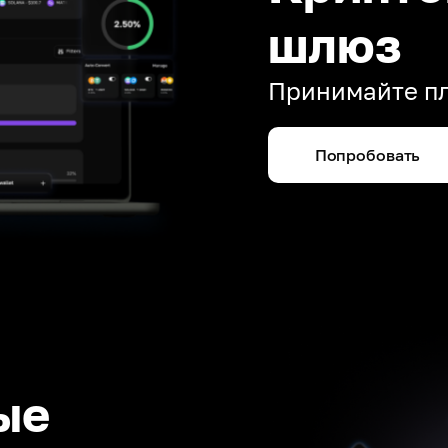
шлюз
Принимайте пл
Попробовать
ые