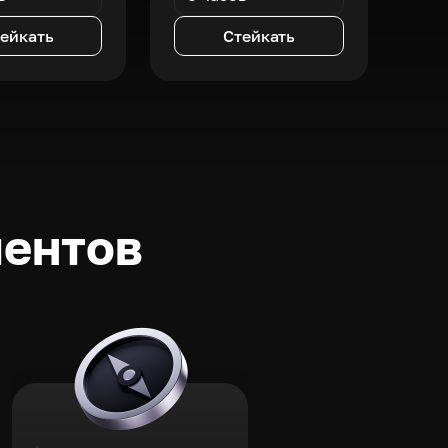
ейкать
Стейкать
ментов