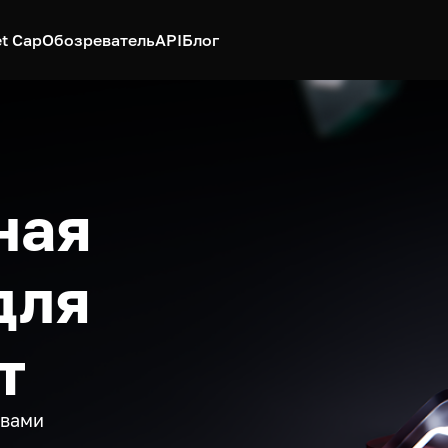
t Cap
Обозреватель
API
Блог
ная
для
т
ивами