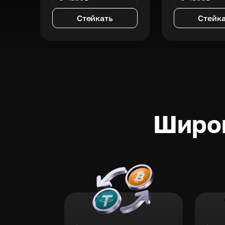
Стейкать
Стейк
Широк