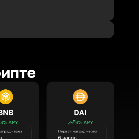
рипте
BNB
DAI
3
% APY
3
% APY
аград через
Первая наград через
в
6 часов