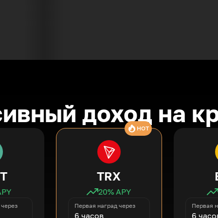
ивный доход на к
HOT
T
TRX
APY
20
% APY
 через
Первая наград через
Первая н
6 часов
6 часо