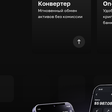
Конвертер
On
Мгновенный обмен
Удо
активов без комиссии
кри
бан