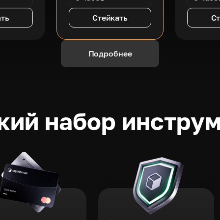
ать
Стейкать
Ст
Подробнее
ий набор инстру