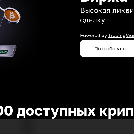
Высокая ликви
сделку
Powered by
TradingVie
Попробовать
00 доступных кри