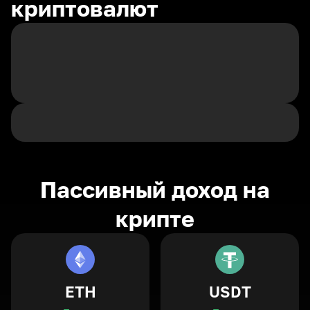
криптовалют
Пассивный доход на
крипте
ETH
USDT