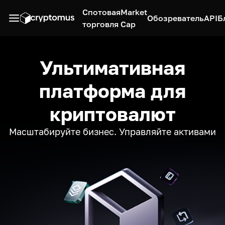
Спотовая
Market
Обозреватель
API
Б
торговля
Cap
Ультимативная
платформа для
криптовалют
Масштабируйте бизнес. Управляйте активами