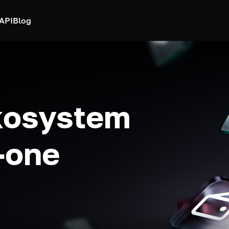
API
Blog
kosystem
n-one