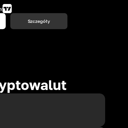
w
Szczegóły
yptowalut