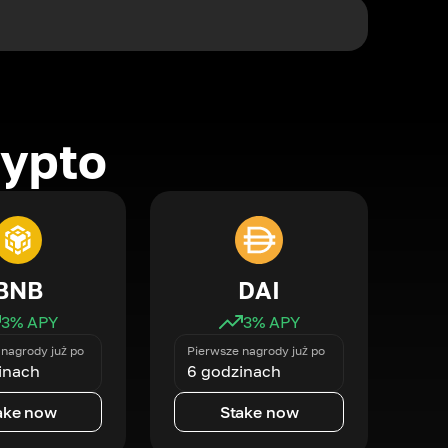
rypto
BNB
DAI
3
% APY
3
% APY
nagrody już po
Pierwsze nagrody już po
inach
6 godzinach
ake now
Stake now