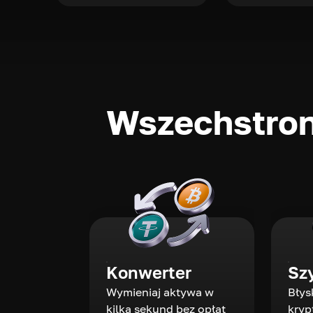
Wszechstron
Konwerter
Sz
Wymieniaj aktywa w
Błys
kilka sekund bez opłat
kryp