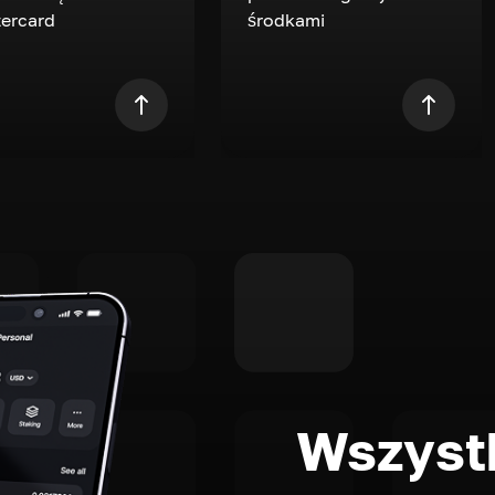
ercard
środkami
Wszystk