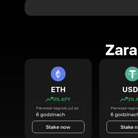
Zara
ETH
USD
3
% APY
3
% 
Pierwsze nagrody już po
Pierwsze nagro
6 godzinach
6 godzinac
Stake now
Stake 