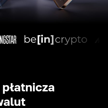
płatnicza
walut