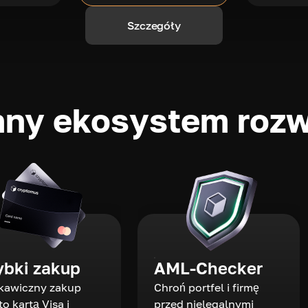
Szczegóły
ny ekosystem rozw
ybki zakup
AML-Checker
kawiczny zakup
Chroń portfel i firmę
to kartą Visa i
przed nielegalnymi