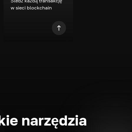
Śledź każdą transakcję
w sieci blockchain
ie narzędzia