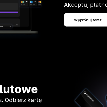
Akceptuj płatno
Wypróbuj teraz
alutowe
. Odbierz kartę