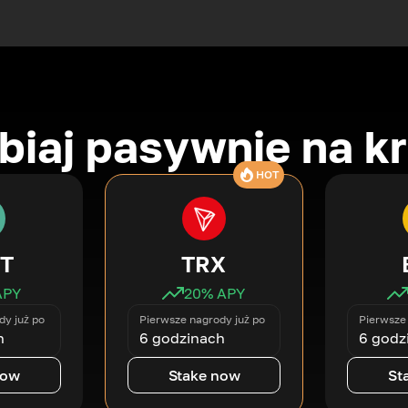
biaj pasywnie na k
HOT
T
TRX
APY
20
% APY
dy już po
Pierwsze nagrody już po
Pierwsze 
h
6 godzinach
6 godz
now
Stake now
St