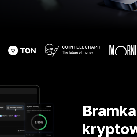
Bramka 
krypto