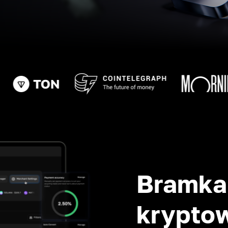
Bramka 
krypto