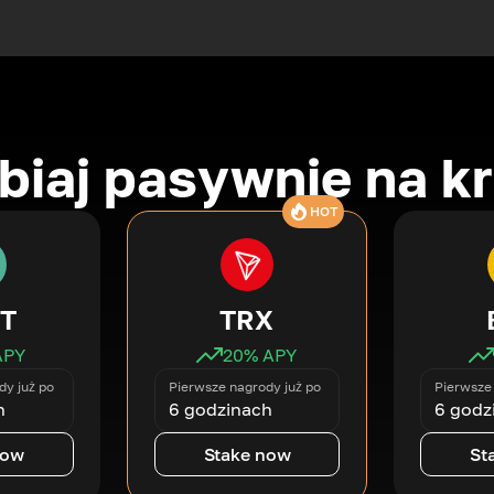
biaj pasywnie na k
HOT
T
TRX
APY
20
% APY
dy już po
Pierwsze nagrody już po
Pierwsze 
h
6 godzinach
6 godz
now
Stake now
St