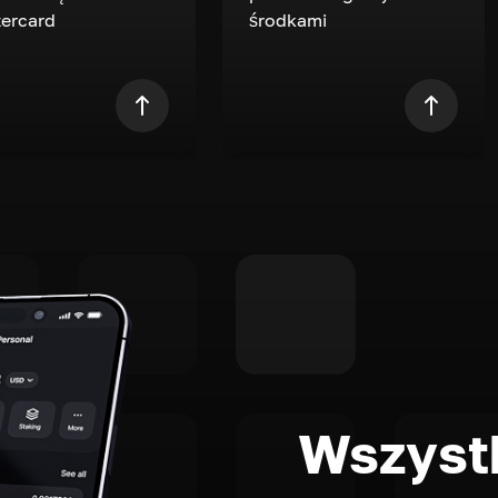
ercard
środkami
Wszystk