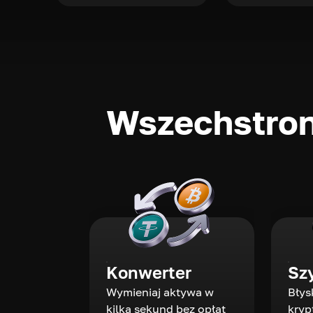
Wszechstron
Konwerter
Sz
Wymieniaj aktywa w
Błys
kilka sekund bez opłat
kryp