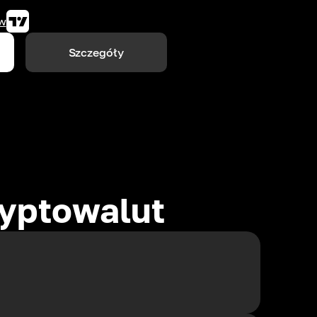
w
Szczegóły
yptowalut