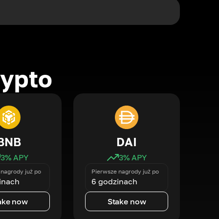
rypto
BNB
DAI
3
% APY
3
% APY
nagrody już po
Pierwsze nagrody już po
inach
6 godzinach
ake now
Stake now