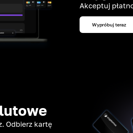
Akceptuj płatno
Wypróbuj teraz
alutowe
. Odbierz kartę