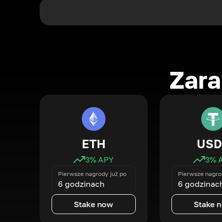
Zara
ETH
USD
3
% APY
3
% 
Pierwsze nagrody już po
Pierwsze nagro
6 godzinach
6 godzinac
Stake now
Stake 