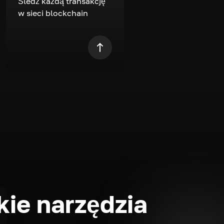
Śledź każdą transakcję
w sieci blockchain
ie narzędzia