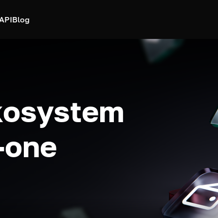
API
Blog
kosystem
n-one