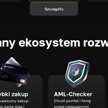
Szczegóły
ny ekosystem rozw
ybki zakup
AML-Checker
kawiczny zakup
Chroń portfel i firmę
to kartą Visa i
przed nielegalnymi