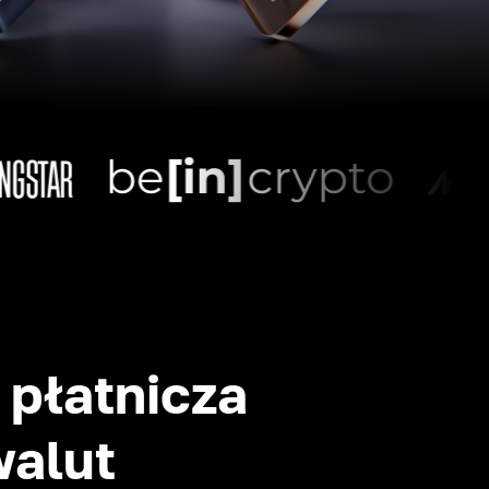
płatnicza
walut