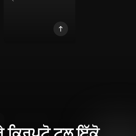
ਰੇ ਕ੍ਰਿਪਟੋ ਟੂਲ ਇੱਕੋ