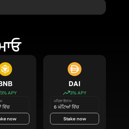
ਕਮਾਓ
BNB
DAI
3
% APY
3
% APY
ਾਮ
ਪਹਿਲਾ ਇਨਾਮ
 ਵਿੱਚ
6 ਘੰਟਿਆਂ ਵਿੱਚ
ake now
Stake now