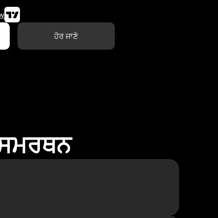
w
ਹੋਰ ਜਾਣੋ
ਾ ਸਮਰਥਨ