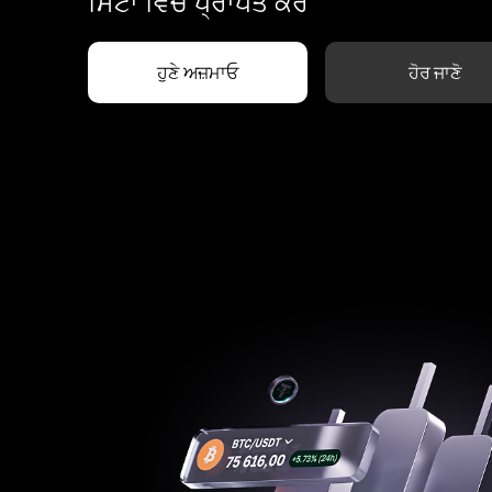
ਮਿੰਟਾਂ ਵਿੱਚ ਪ੍ਰਾਪਤ ਕਰੋ
ਹੁਣੇ ਅਜ਼ਮਾਓ
ਹੋਰ ਜਾਣੋ