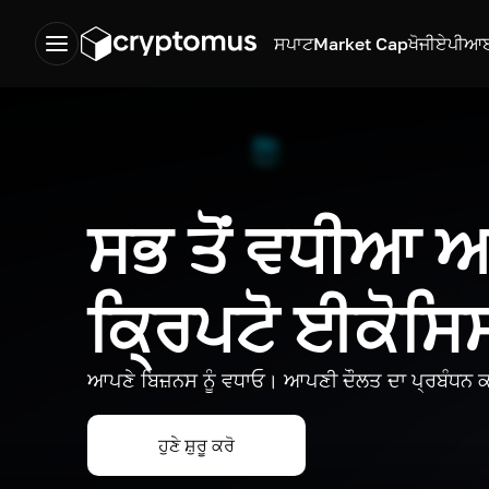
ਸਪਾਟ
Market Cap
ਖੋਜੀ
ਏਪੀਆ
ਸਭ ਤੋਂ ਵਧੀਆ
ਕ੍ਰਿਪਟੋ ਈਕੋਸ
ਆਪਣੇ ਬਿਜ਼ਨਸ ਨੂੰ ਵਧਾਓ। ਆਪਣੀ ਦੌਲਤ ਦਾ ਪ੍ਰਬੰਧਨ ਕ
ਹੁਣੇ ਸ਼ੁਰੂ ਕਰੋ