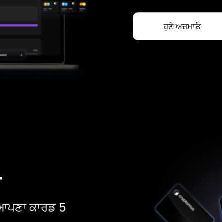
ਹੁਣੇ ਅਜ਼ਮਾਓ
ਡ
ੋ। ਆਪਣਾ ਕਾਰਡ 5