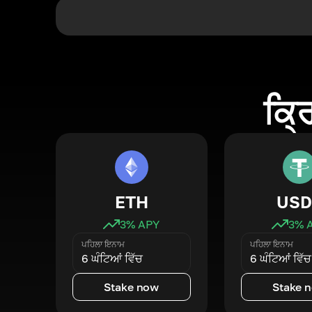
ਕ੍ਰ
ETH
USD
3
% APY
3
% 
ਪਹਿਲਾ ਇਨਾਮ
ਪਹਿਲਾ ਇਨਾਮ
6 ਘੰਟਿਆਂ ਵਿੱਚ
6 ਘੰਟਿਆਂ ਵਿੱਚ
Stake now
Stake 