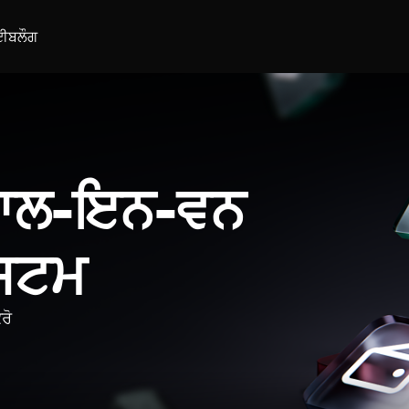
ਈ
ਬਲੌਗ
 ਆਲ-ਇਨ-ਵਨ
ਿਸਟਮ
ਰੋ