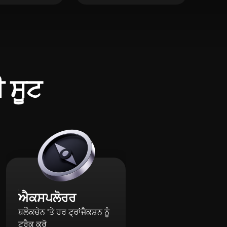
ੀ ਸੂਟ
ਐਕਸਪਲੋਰਰ
ਬਲੌਕਚੇਨ 'ਤੇ ਹਰ ਟ੍ਰਾਂਜੈਕਸ਼ਨ ਨੂੰ
ਟ੍ਰੈਕ ਕਰੋ