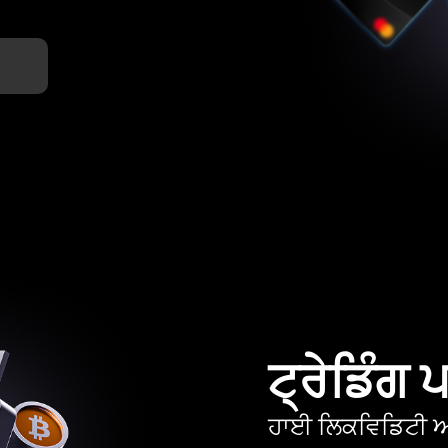
ਟ੍ਰੇਡਿੰਗ
ਹਾਈ ਲਿਕਵਿਡਿਟੀ ਅਤ