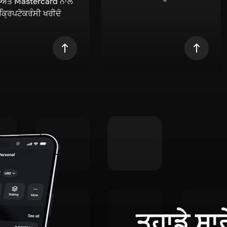
 ਅਤੇ Mastercard ਨਾਲ
 ਕ੍ਰਿਪਟੋਕਰੰਸੀ ਖਰੀਦੋ
ਤੁਹਾਡੇ ਸਾ