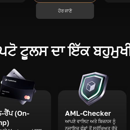
ਹੋਰ ਜਾਣੋ
ਪਟੋ ਟੂਲਸ ਦਾ ਇੱਕ ਬਹੁਮੁਖ
ਰੈਂਪ (On-
AML-Checker
mp)
ਆਪਣੇ ਵਾਲਿਟ ਅਤੇ ਬਿਜ਼ਨਸ ਨੂੰ
ਨਜਾਇਜ਼ ਫੰਡਾਂ ਤੋਂ ਸੁਰੱਖਿਅਤ ਰੱਖੋ