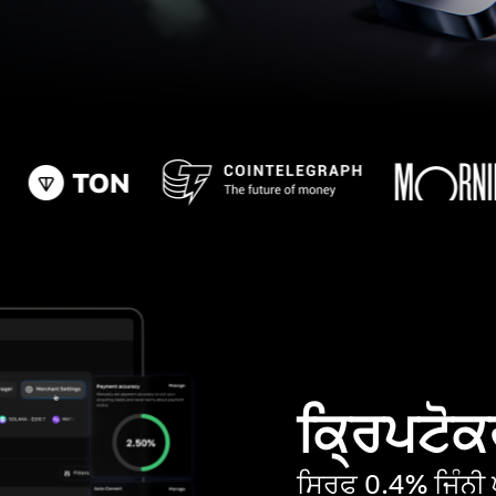
ਕ੍ਰਿਪਟੋਕਰ
ਸਿਰਫ 0.4% ਜਿੰਨੀ ਘ