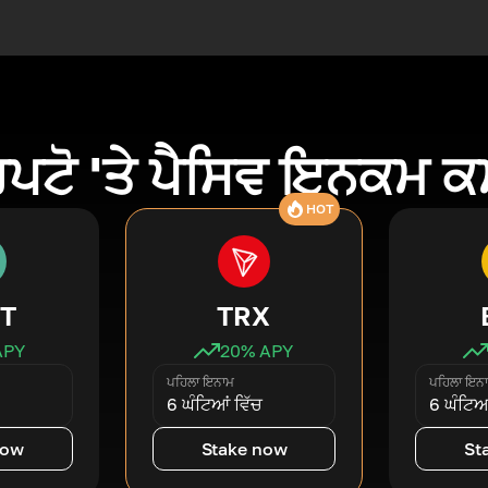
ਿਪਟੋ 'ਤੇ ਪੈਸਿਵ ਇਨਕਮ 
HOT
T
TRX
APY
20
% APY
ਪਹਿਲਾ ਇਨਾਮ
ਪਹਿਲਾ ਇਨ
6 ਘੰਟਿਆਂ ਵਿੱਚ
6 ਘੰਟਿਆਂ
now
Stake now
St