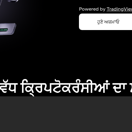
Powered by
TradingVie
ਹੁਣੇ ਅਜ਼ਮਾਓ
ਂ ਵੱਧ ਕ੍ਰਿਪਟੋਕਰੰਸੀਆਂ ਦ