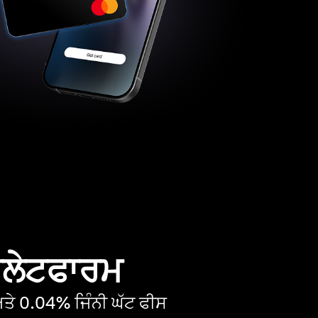
 ਪਲੇਟਫਾਰਮ
ੇ 0.04% ਜਿੰਨੀ ਘੱਟ ਫੀਸ