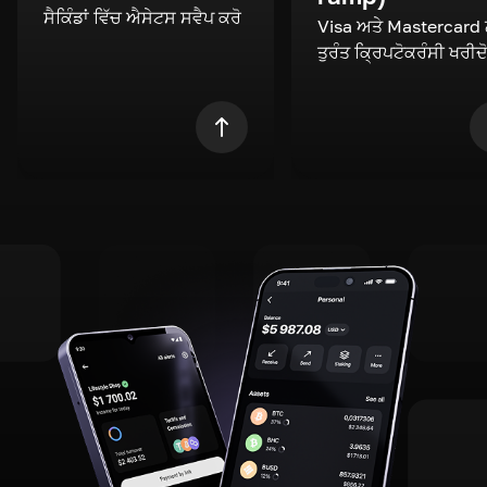
ਸੈਕਿੰਡਾਂ ਵਿੱਚ ਐਸੇਟਸ ਸਵੈਪ ਕਰੋ
Visa ਅਤੇ Mastercard
ਤੁਰੰਤ ਕ੍ਰਿਪਟੋਕਰੰਸੀ ਖਰੀਦ