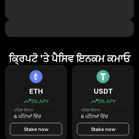
ਕ੍ਰਿਪਟੋ 'ਤੇ ਪੈਸਿਵ ਇਨਕਮ ਕਮਾਓ
ETH
USDT
3
% APY
3
% APY
ਪਹਿਲਾ ਇਨਾਮ
ਪਹਿਲਾ ਇਨਾਮ
6 ਘੰਟਿਆਂ ਵਿੱਚ
6 ਘੰਟਿਆਂ ਵਿੱਚ
Stake now
Stake now