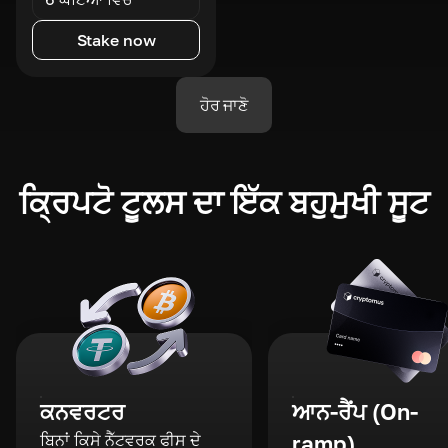
Stake now
ਹੋਰ ਜਾਣੋ
ਕ੍ਰਿਪਟੋ ਟੂਲਸ ਦਾ ਇੱਕ ਬਹੁਮੁਖੀ ਸੂਟ
ਕਨਵਰਟਰ
ਆਨ-ਰੈਂਪ (On-
ਬਿਨਾਂ ਕਿਸੇ ਨੈੱਟਵਰਕ ਫੀਸ ਦੇ
ramp)