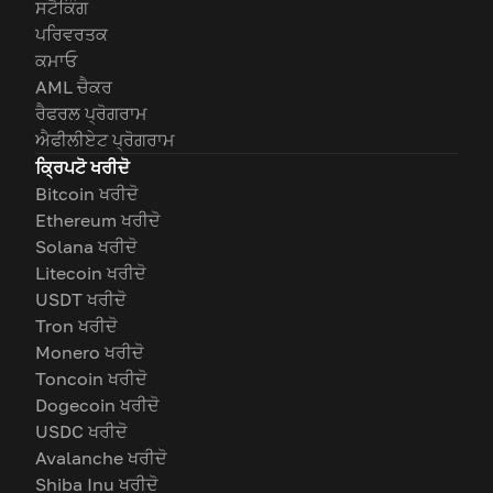
ਸਟੈਕਿੰਗ
ਪਰਿਵਰਤਕ
ਕਮਾਓ
AML ਚੈਕਰ
ਰੈਫਰਲ ਪ੍ਰੋਗਰਾਮ
ਐਫੀਲੀਏਟ ਪ੍ਰੋਗਰਾਮ
ਕ੍ਰਿਪਟੋ ਖਰੀਦੋ
Bitcoin ਖਰੀਦੋ
Ethereum ਖਰੀਦੋ
Solana ਖਰੀਦੋ
Litecoin ਖਰੀਦੋ
USDT ਖਰੀਦੋ
Tron ਖਰੀਦੋ
Monero ਖਰੀਦੋ
Toncoin ਖਰੀਦੋ
Dogecoin ਖਰੀਦੋ
USDC ਖਰੀਦੋ
Avalanche ਖਰੀਦੋ
Shiba Inu ਖਰੀਦੋ