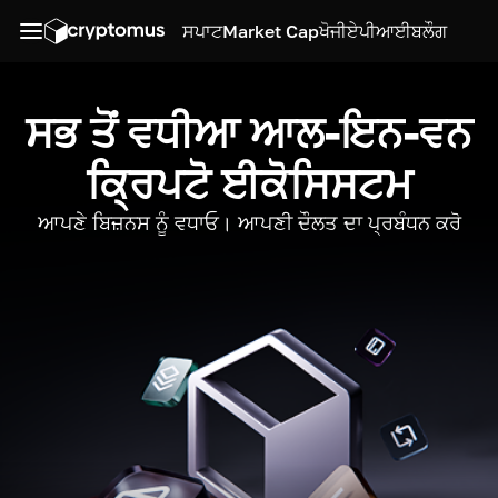
ਸਪਾਟ
Market Cap
ਖੋਜੀ
ਏਪੀਆਈ
ਬਲੌਗ
ਸਭ ਤੋਂ ਵਧੀਆ ਆਲ-ਇਨ-ਵਨ
ਕ੍ਰਿਪਟੋ ਈਕੋਸਿਸਟਮ
ਆਪਣੇ ਬਿਜ਼ਨਸ ਨੂੰ ਵਧਾਓ। ਆਪਣੀ ਦੌਲਤ ਦਾ ਪ੍ਰਬੰਧਨ ਕਰੋ