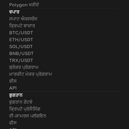
Polygon ਖਰੀਦੋ
ਵਪਾਰ
ਸਪਾਟ ਐਕਸਚੇਂਜ
ਕ੍ਰਿਪਟੋ ਬਾਜ਼ਾਰ
BTC/USDT
ETH/USDT
SOL/USDT
BNB/USDT
TRX/USDT
ਬ੍ਰੋਕਰ ਪ੍ਰੋਗਰਾਮ
ਮਾਰਕੀਟ ਮੇਕਰ ਪ੍ਰੋਗਰਾਮ
ਫੀਸ
API
ਭੁਗਤਾਨ
ਭੁਗਤਾਨ ਗੇਟਵੇ
ਕ੍ਰਿਪਟੋ ਪ੍ਰੋਸੈਸਿੰਗ
ਈ-ਕਾਮਰਸ ਪਲੱਗਇਨ
ਫੀਸ