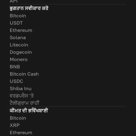
API
ਭੁਗਤਾਨ ਸਵੀਕਾਰ ਕਰੋ
Bitcoin
USDT
Ethereum
Solana
Litecoin
Dogecoin
Monero
BNB
Bitcoin Cash
USDC
Shiba Inu
ਵਰਡਪਰੈਸ 'ਤੇ
ਟੈਲੀਗ੍ਰਾਮ ਰਾਹੀਂ
ਕੀਮਤ ਦੀ ਭਵਿੱਖਬਾਣੀ
Bitcoin
XRP
Ethereum