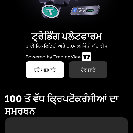
ਟ੍ਰੇਡਿੰਗ ਪਲੇਟਫਾਰਮ
ਹਾਈ ਲਿਕਵਿਡਿਟੀ ਅਤੇ 0.04% ਜਿੰਨੀ ਘੱਟ ਫੀਸ
Powered by
TradingView
ਹੁਣੇ ਅਜ਼ਮਾਓ
ਹੋਰ ਜਾਣੋ
100 ਤੋਂ ਵੱਧ ਕ੍ਰਿਪਟੋਕਰੰਸੀਆਂ ਦਾ
ਸਮਰਥਨ