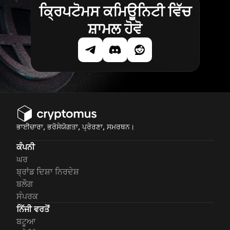
ਕ੍ਰਿਪਟੋਮਸ ਕਮਿਊਨਿਟੀ ਵਿੱਚ
ਸ਼ਾਮਲ ਹੋਵੋ
ਭਾਈਚਾਰਾ, ਭਰੋਸੇਯੋਗਤਾ, ਪ੍ਰੇਰਣਾ, ਸਮਰਥਨ।
ਕੰਪਨੀ
ਘਰ
ਬ੍ਰਾਂਡ ਦਿਸ਼ਾ ਨਿਰਦੇਸ਼
ਬਲੌਗ
ਸੰਪਰਕ
ਨਿੱਜੀ ਵਰਤੋਂ
ਬਟੂਆ