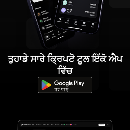
ਤੁਹਾਡੇ ਸਾਰੇ ਕ੍ਰਿਪਟੋ ਟੂਲ ਇੱਕੋ ਐਪ
ਵਿੱਚ