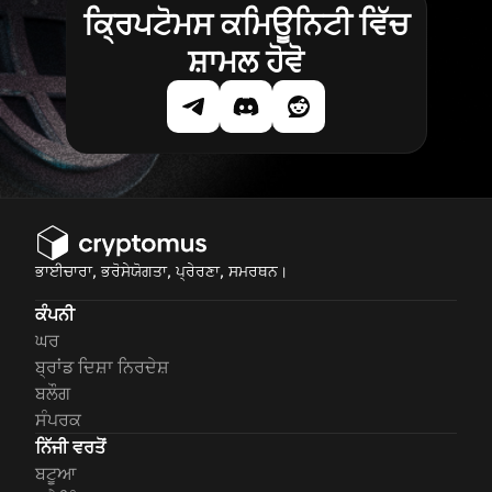
ਕ੍ਰਿਪਟੋਮਸ ਕਮਿਊਨਿਟੀ ਵਿੱਚ
ਸ਼ਾਮਲ ਹੋਵੋ
ਭਾਈਚਾਰਾ, ਭਰੋਸੇਯੋਗਤਾ, ਪ੍ਰੇਰਣਾ, ਸਮਰਥਨ।
ਕੰਪਨੀ
ਘਰ
ਬ੍ਰਾਂਡ ਦਿਸ਼ਾ ਨਿਰਦੇਸ਼
ਬਲੌਗ
ਸੰਪਰਕ
ਨਿੱਜੀ ਵਰਤੋਂ
ਬਟੂਆ