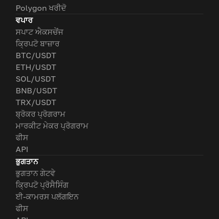
Polygon ਖਰੀਦੋ
ਵਪਾਰ
ਸਪਾਟ ਐਕਸਚੇਂਜ
ਕ੍ਰਿਪਟੋ ਬਾਜ਼ਾਰ
BTC/USDT
ETH/USDT
SOL/USDT
BNB/USDT
TRX/USDT
ਬ੍ਰੋਕਰ ਪ੍ਰੋਗਰਾਮ
ਮਾਰਕੀਟ ਮੇਕਰ ਪ੍ਰੋਗਰਾਮ
ਫੀਸ
API
ਭੁਗਤਾਨ
ਭੁਗਤਾਨ ਗੇਟਵੇ
ਕ੍ਰਿਪਟੋ ਪ੍ਰੋਸੈਸਿੰਗ
ਈ-ਕਾਮਰਸ ਪਲੱਗਇਨ
ਫੀਸ