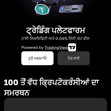
ਟ੍ਰੇਡਿੰਗ ਪਲੇਟਫਾਰਮ
ਹਾਈ ਲਿਕਵਿਡਿਟੀ ਅਤੇ 0.04% ਜਿੰਨੀ ਘੱਟ ਫੀਸ
Powered by
TradingView
ਹੁਣੇ ਅਜ਼ਮਾਓ
ਹੋਰ ਜਾਣੋ
100 ਤੋਂ ਵੱਧ ਕ੍ਰਿਪਟੋਕਰੰਸੀਆਂ ਦਾ
ਸਮਰਥਨ