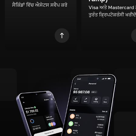
ਸੈਕਿੰਡਾਂ ਵਿੱਚ ਐਸੇਟਸ ਸਵੈਪ ਕਰੋ
Visa ਅਤੇ Mastercard
ਤੁਰੰਤ ਕ੍ਰਿਪਟੋਕਰੰਸੀ ਖਰੀਦ