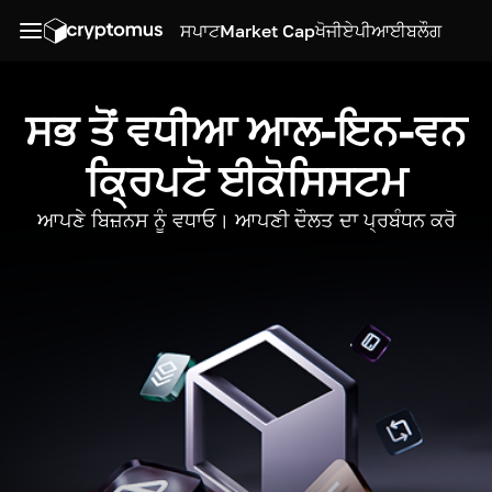
ਸਪਾਟ
Market Cap
ਖੋਜੀ
ਏਪੀਆਈ
ਬਲੌਗ
ਸਭ ਤੋਂ ਵਧੀਆ ਆਲ-ਇਨ-ਵਨ
ਕ੍ਰਿਪਟੋ ਈਕੋਸਿਸਟਮ
ਆਪਣੇ ਬਿਜ਼ਨਸ ਨੂੰ ਵਧਾਓ। ਆਪਣੀ ਦੌਲਤ ਦਾ ਪ੍ਰਬੰਧਨ ਕਰੋ