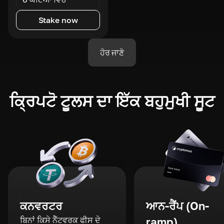
Stake now
ਹੋਰ ਜਾਣੋ
ਕ੍ਰਿਪਟੋ ਟੂਲਸ ਦਾ ਇੱਕ ਬਹੁਮੁਖੀ ਸੂਟ
ਕਨਵਰਟਰ
ਆਨ-ਰੈਂਪ (On-
ਬਿਨਾਂ ਕਿਸੇ ਨੈੱਟਵਰਕ ਫੀਸ ਦੇ
ramp)