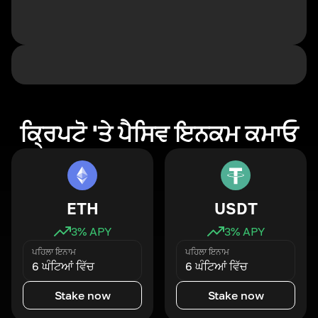
ਕ੍ਰਿਪਟੋ 'ਤੇ ਪੈਸਿਵ ਇਨਕਮ ਕਮਾਓ
ETH
USDT
3
% APY
3
% APY
ਪਹਿਲਾ ਇਨਾਮ
ਪਹਿਲਾ ਇਨਾਮ
6 ਘੰਟਿਆਂ ਵਿੱਚ
6 ਘੰਟਿਆਂ ਵਿੱਚ
Stake now
Stake now