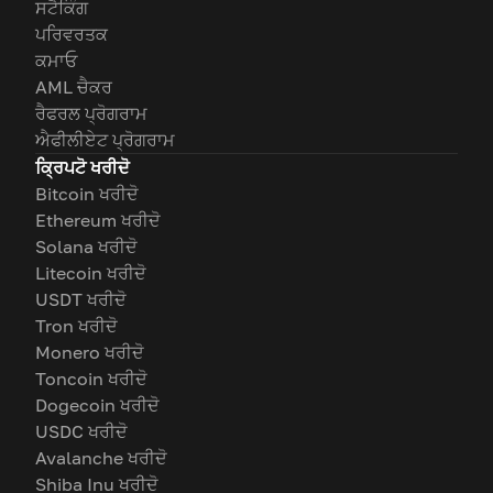
ਸਟੈਕਿੰਗ
ਪਰਿਵਰਤਕ
ਕਮਾਓ
AML ਚੈਕਰ
ਰੈਫਰਲ ਪ੍ਰੋਗਰਾਮ
ਐਫੀਲੀਏਟ ਪ੍ਰੋਗਰਾਮ
ਕ੍ਰਿਪਟੋ ਖਰੀਦੋ
Bitcoin ਖਰੀਦੋ
Ethereum ਖਰੀਦੋ
Solana ਖਰੀਦੋ
Litecoin ਖਰੀਦੋ
USDT ਖਰੀਦੋ
Tron ਖਰੀਦੋ
Monero ਖਰੀਦੋ
Toncoin ਖਰੀਦੋ
Dogecoin ਖਰੀਦੋ
USDC ਖਰੀਦੋ
Avalanche ਖਰੀਦੋ
Shiba Inu ਖਰੀਦੋ