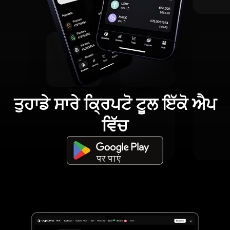
ਤੁਹਾਡੇ ਸਾਰੇ ਕ੍ਰਿਪਟੋ ਟੂਲ ਇੱਕੋ ਐਪ
ਵਿੱਚ