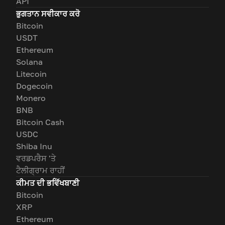
API
ਭੁਗਤਾਨ ਸਵੀਕਾਰ ਕਰੋ
Bitcoin
USDT
Ethereum
Solana
Litecoin
Dogecoin
Monero
BNB
Bitcoin Cash
USDC
Shiba Inu
ਵਰਡਪਰੈਸ 'ਤੇ
ਟੈਲੀਗ੍ਰਾਮ ਰਾਹੀਂ
ਕੀਮਤ ਦੀ ਭਵਿੱਖਬਾਣੀ
Bitcoin
XRP
Ethereum